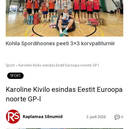
Kohila Spordihoones peeti 3×3 korvpalliturniir