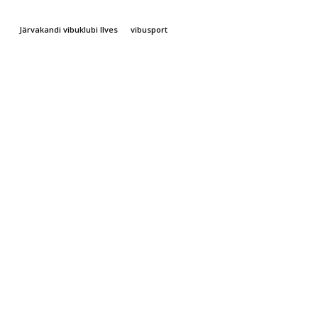
Järvakandi vibuklubi Ilves
vibusport