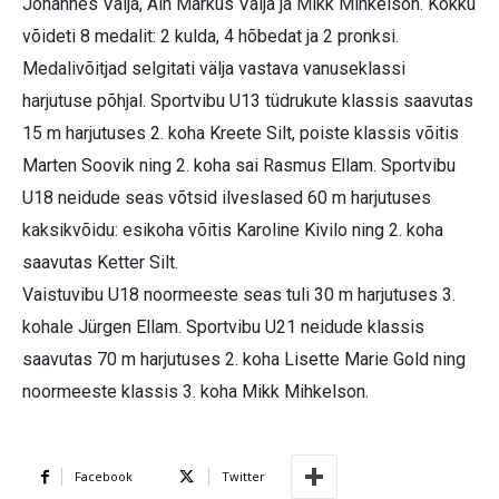
Johannes Välja, Ain Markus Välja ja Mikk Mihkelson. Kokku
võideti 8 medalit: 2 kulda, 4 hõbedat ja 2 pronksi.
Medalivõitjad selgitati välja vastava vanuseklassi
harjutuse põhjal. Sportvibu U13 tüdrukute klassis saavutas
15 m harjutuses 2. koha Kreete Silt, poiste klassis võitis
Marten Soovik ning 2. koha sai Rasmus Ellam. Sportvibu
U18 neidude seas võtsid ilveslased 60 m harjutuses
kaksikvõidu: esikoha võitis Karoline Kivilo ning 2. koha
saavutas Ketter Silt.
Vaistuvibu U18 noormeeste seas tuli 30 m harjutuses 3.
kohale Jürgen Ellam. Sportvibu U21 neidude klassis
saavutas 70 m harjutuses 2. koha Lisette Marie Gold ning
noormeeste klassis 3. koha Mikk Mihkelson.
Facebook
Twitter