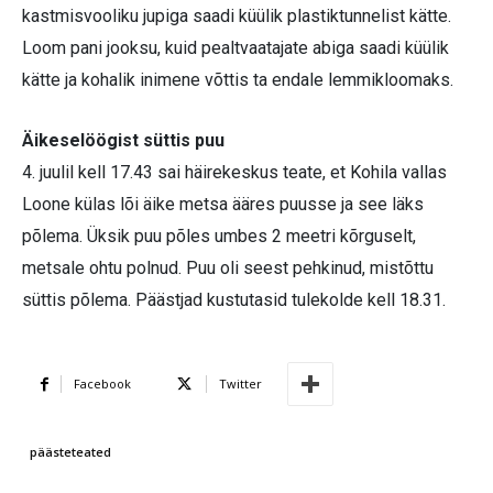
kastmisvooliku jupiga saadi küülik plastiktunnelist kätte.
Loom pani jooksu, kuid pealtvaatajate abiga saadi küülik
kätte ja kohalik inimene võttis ta endale lemmikloomaks.
Äikeselöögist süttis puu
4. juulil kell 17.43 sai häirekeskus teate, et Kohila vallas
Loone külas lõi äike metsa ääres puusse ja see läks
põlema. Üksik puu põles umbes 2 meetri kõrguselt,
metsale ohtu polnud. Puu oli seest pehkinud, mistõttu
süttis põlema. Päästjad kustutasid tulekolde kell 18.31.
Facebook
Twitter
päästeteated