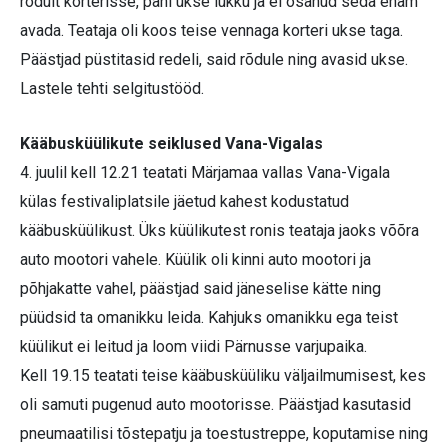
rõdult korterisse, pani ukse lukku ja ei osanud seda enam
avada. Teataja oli koos teise vennaga korteri ukse taga.
Päästjad püstitasid redeli, said rõdule ning avasid ukse.
Lastele tehti selgitustööd.
Kääbusküülikute seiklused Vana-Vigalas
4. juulil kell 12.21 teatati Märjamaa vallas Vana-Vigala
külas festivaliplatsile jäetud kahest kodustatud
kääbusküülikust. Üks küülikutest ronis teataja jaoks võõra
auto mootori vahele. Küülik oli kinni auto mootori ja
põhjakatte vahel, päästjad said jäneselise kätte ning
püüdsid ta omanikku leida. Kahjuks omanikku ega teist
küülikut ei leitud ja loom viidi Pärnusse varjupaika.
Kell 19.15 teatati teise kääbusküüliku väljailmumisest, kes
oli samuti pugenud auto mootorisse. Päästjad kasutasid
pneumaatilisi tõstepatju ja toestustreppe, koputamise ning