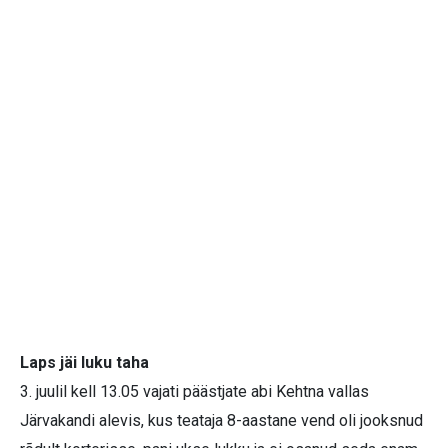
Laps jäi luku taha
3. juulil kell 13.05 vajati päästjate abi Kehtna vallas
Järvakandi alevis, kus teataja 8-aastane vend oli jooksnud