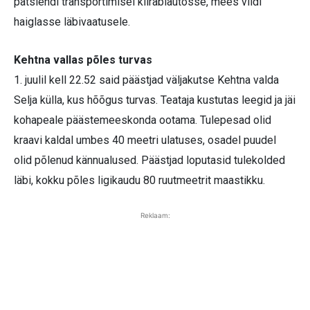
patsiendi transportimisel kiirabiautosse, mees viidi
haiglasse läbivaatusele.
Kehtna vallas põles turvas
1. juulil kell 22.52 said päästjad väljakutse Kehtna valda
Selja külla, kus hõõgus turvas. Teataja kustutas leegid ja jäi
kohapeale päästemeeskonda ootama. Tulepesad olid
kraavi kaldal umbes 40 meetri ulatuses, osadel puudel
olid põlenud kännualused. Päästjad loputasid tulekolded
läbi, kokku põles ligikaudu 80 ruutmeetrit maastikku.
Reklaam: