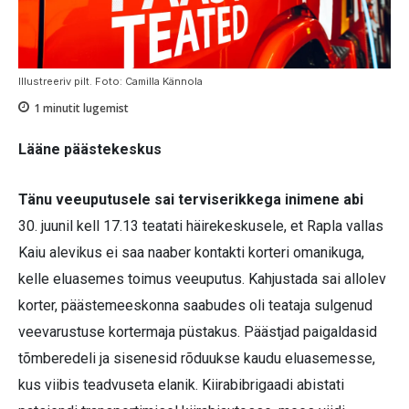
Illustreeriv pilt. Foto: Camilla Kännola
1
minutit lugemist
Lääne päästekeskus
Tänu veeuputusele sai terviserikkega inimene abi
30. juunil kell 17.13 teatati häirekeskusele, et Rapla vallas
Kaiu alevikus ei saa naaber kontakti korteri omanikuga,
kelle eluasemes toimus veeuputus. Kahjustada sai allolev
korter, päästemeeskonna saabudes oli teataja sulgenud
veevarustuse kortermaja püstakus. Päästjad paigaldasid
tõmberedeli ja sisenesid rõduukse kaudu eluasemesse,
kus viibis teadvuseta elanik. Kiirabibrigaadi abistati