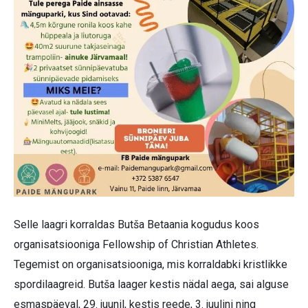
Selle laagri korraldas Butša Betaania kogudus koos
organisatsiooniga Fellowship of Christian Athletes.
Tegemist on organisatsiooniga, mis korraldabki kristlikke
spordilaagreid. Butša laager kestis nädal aega, sai alguse
esmaspäeval, 29. juunil, kestis reede, 3. juulini ning