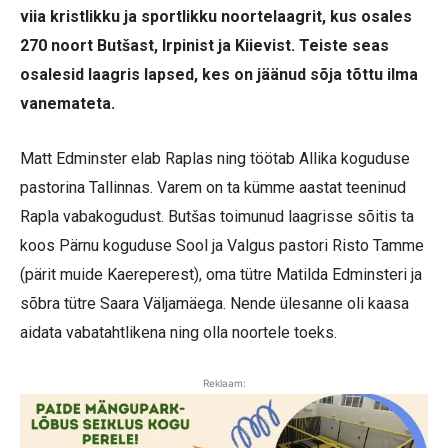
viia kristlikku ja sportlikku noortelaagrit, kus osales
270 noort Butšast, Irpinist ja Kiievist. Teiste seas
osalesid laagris lapsed, kes on jäänud sõja tõttu ilma
vanemateta.
Matt Edminster elab Raplas ning töötab Allika koguduse
pastorina Tallinnas. Varem on ta kümme aastat teeninud
Rapla vabakogudust. Butšas toimunud laagrisse sõitis ta
koos Pärnu koguduse Sool ja Valgus pastori Risto Tamme
(pärit muide Kaereperest), oma tütre Matilda Edminsteri ja
sõbra tütre Saara Väljamäega. Nende ülesanne oli kaasa
aidata vabatahtlikena ning olla noortele toeks.
Reklaam: