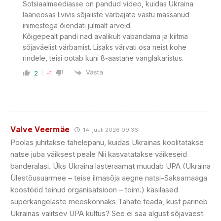
Sotsiaalmeediasse on pandud video, kuidas Ukraina
lääneosas Lvivis sõjaliste värbajate vastu mässanud
inimestega õiendati julmalt arveid.
Kõigepealt pandi nad avalikult vabandama ja kiitma
sõjaväelist värbamist. Lisaks värvati osa neist kohe
rindele, teisi ootab kuni 8-aastane vanglakaristus.
Vasta
2
-1
Valve Veermäe
14. juuli 2026 09:36
Poolas juhitakse tähelepanu, kuidas Ukrainas koolitatakse
natse juba väiksest peale Nii kasvatatakse väikeseid
banderalasi. Üks Ukraina lasteraamat muudab UPA (Ukraina
Ülestõusuarmee – teise ilmasõja aegne natsi-Saksamaaga
koostööd teinud organisatsioon – toim.) käsilased
superkangelaste meeskonnaks Tahate teada, kust pärineb
Ukrainas valitsev UPA kultus? See ei saa algust sõjaväest