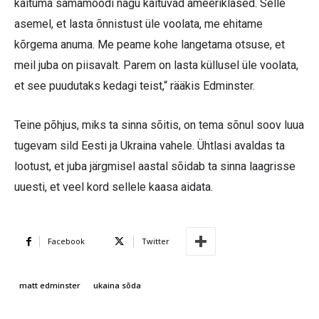
käituma samamoodi nagu käituvad ameeriklased. Selle
asemel, et lasta õnnistust üle voolata, me ehitame
kõrgema anuma. Me peame kohe langetama otsuse, et
meil juba on piisavalt. Parem on lasta küllusel üle voolata,
et see puudutaks kedagi teist,“ rääkis Edminster.
Teine põhjus, miks ta sinna sõitis, on tema sõnul soov luua
tugevam sild Eesti ja Ukraina vahele. Ühtlasi avaldas ta
lootust, et juba järgmisel aastal sõidab ta sinna laagrisse
uuesti, et veel kord sellele kaasa aidata.
Facebook
Twitter
matt edminster
ukaina sõda