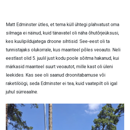
Matt Edminster ütles, et tema küll ühtegi plahvatust oma
silmaga ei näinud, kuid tänavatel oli näha õhutõrjeüksusi,
kes kuulipildujatega droone sihtisid. See-eest oli ta
tunnistajaks olukorrale, kus maanteel põles veoauto. Neli
eestlast olid 5. juulil just kodu poole sõitma hakanud, kui
märkasid maanteel suurt veoautot, mille kast oli üleni
leekides. Kas see oli saanud droonitabamuse või
raketilöögi, seda Edminster ei tea, kuid vaatepilt oli igal
juhul sürreaalne.