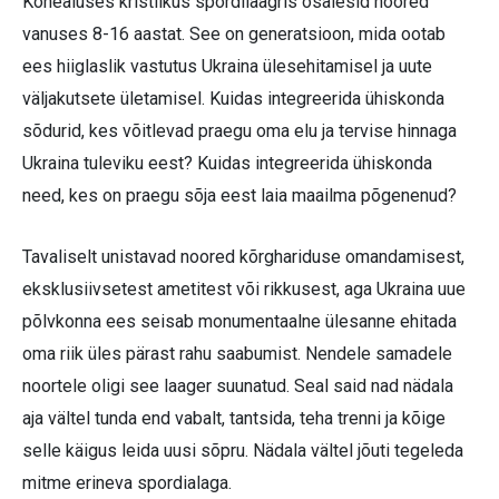
Kõnealuses kristlikus spordilaagris osalesid noored
vanuses 8-16 aastat. See on generatsioon, mida ootab
ees hiiglaslik vastutus Ukraina ülesehitamisel ja uute
väljakutsete ületamisel. Kuidas integreerida ühiskonda
sõdurid, kes võitlevad praegu oma elu ja tervise hinnaga
Ukraina tuleviku eest? Kuidas integreerida ühiskonda
need, kes on praegu sõja eest laia maailma põgenenud?
Tavaliselt unistavad noored kõrghariduse omandamisest,
eksklusiivsetest ametitest või rikkusest, aga Ukraina uue
põlvkonna ees seisab monumentaalne ülesanne ehitada
oma riik üles pärast rahu saabumist. Nendele samadele
noortele oligi see laager suunatud. Seal said nad nädala
aja vältel tunda end vabalt, tantsida, teha trenni ja kõige
selle käigus leida uusi sõpru. Nädala vältel jõuti tegeleda
mitme erineva spordialaga.