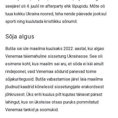
seejärel oli 4. juulil nn afterparty ehk lõpupidu. Mõte oli
tuua kokku Ukraina noored, teha nende päevade jooksul
sporti ning kuulutada kristlikku sõnumit.
Sõja algus
Butša sai üle maailma kuulsaks 2022. aastal, kui algas
Venemaa täiemahuline sissetung Ukrainasse. See oli
esimene koht, kus maailm sai aru, et sõda ei käi ainult
rindejoonel, vaid Venemaa sõdurid panevad toime
sõjakuritegusid. Butša vabastamise järel laia maailma
jõudnud kaadrid kõnelesid sissetungijate erakordsest
jõhkrusest. Üks eriti kuulus pilt kujutas tänavat pärast
lahingut, kus on üksteise otsas puruks pommitatud
Venemaa tankid ja soomukid.