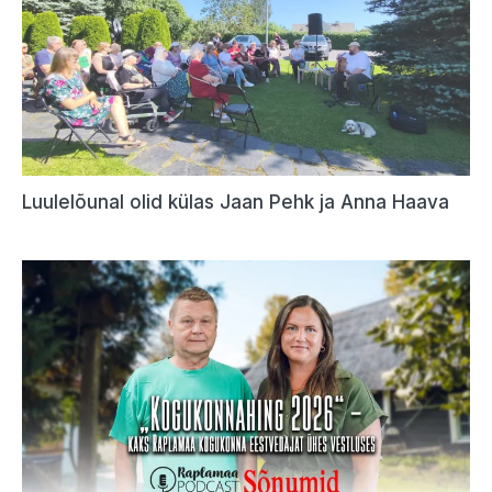
Luulelõunal olid külas Jaan Pehk ja Anna Haava