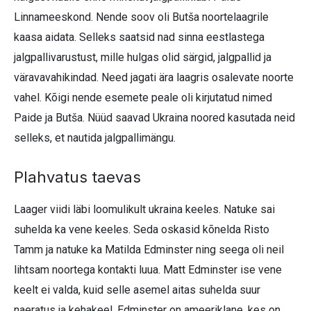
Linnameeskond. Nende soov oli Butša noortelaagrile
kaasa aidata. Selleks saatsid nad sinna eestlastega
jalgpallivarustust, mille hulgas olid särgid, jalgpallid ja
väravavahikindad. Need jagati ära laagris osalevate noorte
vahel. Kõigi nende esemete peale oli kirjutatud nimed
Paide ja Butša. Nüüd saavad Ukraina noored kasutada neid
selleks, et nautida jalgpallimängu.
Plahvatus taevas
Laager viidi läbi loomulikult ukraina keeles. Natuke sai
suhelda ka vene keeles. Seda oskasid kõnelda Risto
Tamm ja natuke ka Matilda Edminster ning seega oli neil
lihtsam noortega kontakti luua. Matt Edminster ise vene
keelt ei valda, kuid selle asemel aitas suhelda suur
naeratus ja kehakeel. Edminster on ameeriklane, kes on