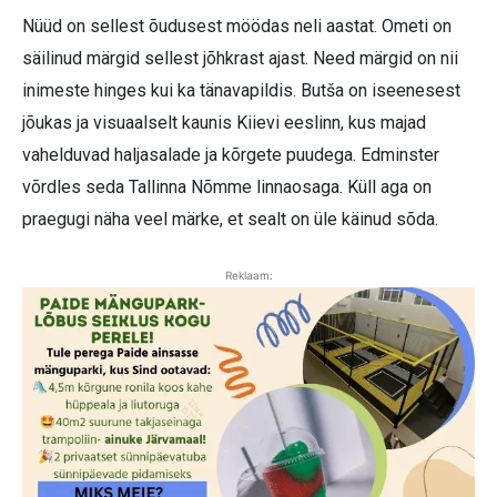
Nüüd on sellest õudusest möödas neli aastat. Ometi on
säilinud märgid sellest jõhkrast ajast. Need märgid on nii
inimeste hinges kui ka tänavapildis. Butša on iseenesest
jõukas ja visuaalselt kaunis Kiievi eeslinn, kus majad
vahelduvad haljasalade ja kõrgete puudega. Edminster
võrdles seda Tallinna Nõmme linnaosaga. Küll aga on
praegugi näha veel märke, et sealt on üle käinud sõda.
Reklaam: