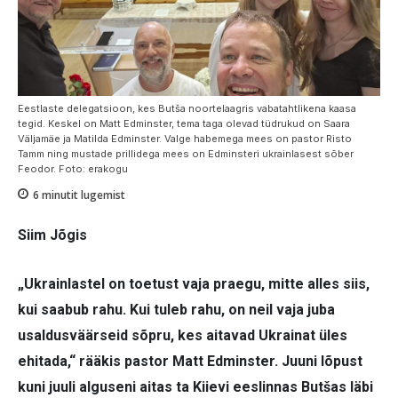
Eestlaste delegatsioon, kes Butša noortelaagris vabatahtlikena kaasa
tegid. Keskel on Matt Edminster, tema taga olevad tüdrukud on Saara
Väljamäe ja Matilda Edminster. Valge habemega mees on pastor Risto
Tamm ning mustade prillidega mees on Edminsteri ukrainlasest sõber
Feodor. Foto: erakogu
6
minutit lugemist
Siim Jõgis
„Ukrainlastel on toetust vaja praegu, mitte alles siis,
kui saabub rahu. Kui tuleb rahu, on neil vaja juba
usaldusväärseid sõpru, kes aitavad Ukrainat üles
ehitada,“ rääkis pastor Matt Edminster. Juuni lõpust
kuni juuli alguseni aitas ta Kiievi eeslinnas Butšas läbi