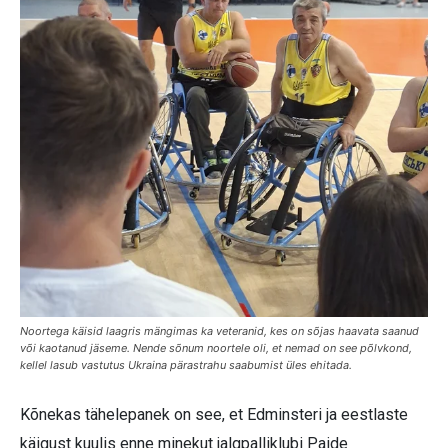
Noortega käisid laagris mängimas ka veteranid, kes on sõjas haavata saanud
või kaotanud jäseme. Nende sõnum noortele oli, et nemad on see põlvkond,
kellel lasub vastutus Ukraina pärastrahu saabumist üles ehitada.
Kõnekas tähelepanek on see, et Edminsteri ja eestlaste
käigust kuulis enne minekut jalgpalliklubi Paide