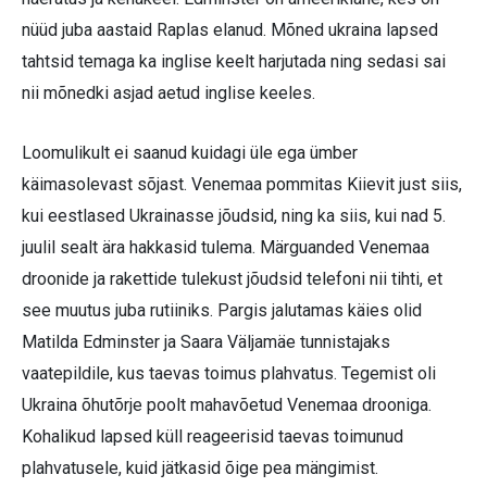
nüüd juba aastaid Raplas elanud. Mõned ukraina lapsed
tahtsid temaga ka inglise keelt harjutada ning sedasi sai
nii mõnedki asjad aetud inglise keeles.
Loomulikult ei saanud kuidagi üle ega ümber
käimasolevast sõjast. Venemaa pommitas Kiievit just siis,
kui eestlased Ukrainasse jõudsid, ning ka siis, kui nad 5.
juulil sealt ära hakkasid tulema. Märguanded Venemaa
droonide ja rakettide tulekust jõudsid telefoni nii tihti, et
see muutus juba rutiiniks. Pargis jalutamas käies olid
Matilda Edminster ja Saara Väljamäe tunnistajaks
vaatepildile, kus taevas toimus plahvatus. Tegemist oli
Ukraina õhutõrje poolt mahavõetud Venemaa drooniga.
Kohalikud lapsed küll reageerisid taevas toimunud
plahvatusele, kuid jätkasid õige pea mängimist.