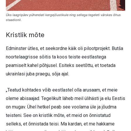
Üks laagripäev pühendati kergejõustikule ning sellega tegeleti värskes õhus
staadionil.
Kristlik mõte
Edminster ütles, et seekordne käik oli pilootprojekt. Butša
noortelaagrisse sõitis ta koos teiste eestlastega
peamiselt kahel põhjusel. Esiteks seetõttu, et toetada
ukrainlasi juba praegu, sõja ajal.
„Teatud kohtades võib eestlastel olla arusaam, et meie
oleme abisaajad. Tegelikult läheb meil ülihästi ja elu Eestis
on mugav. Ühel hetkel peab see voolama üle ja jõudma
teisteni. See on kristlik mõte, et meid on õnnistatud
selleks, et õnnistada teisi. Ma kardan, et me hakkame