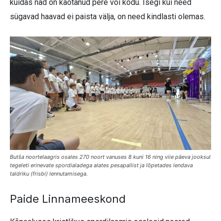
kuidas nad on kaotanud pere või kodu. Isegi kui need
sügavad haavad ei paista välja, on need kindlasti olemas.
Butša noortelaagris osales 270 noort vanuses 8 kuni 16 ning viie päeva jooksul
tegeleti erinevate spordialadega alates pesapallist ja lõpetades lendava
taldriku (frisbi) lennutamisega.
Paide Linnameeskond