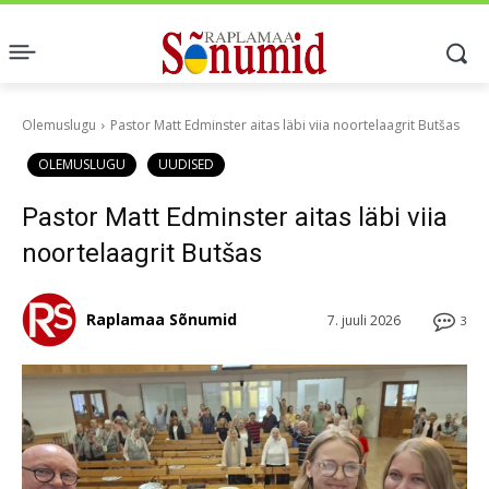
Olemuslugu
Pastor Matt Edminster aitas läbi viia noortelaagrit Butšas
OLEMUSLUGU
UUDISED
Pastor Matt Edminster aitas läbi viia
noortelaagrit Butšas
Raplamaa Sõnumid
7. juuli 2026
3