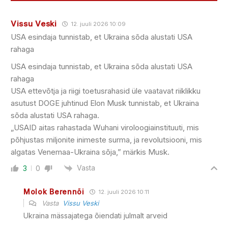
Vissu Veski
12. juuli 2026 10:09
USA esindaja tunnistab, et Ukraina sõda alustati USA
rahaga
USA esindaja tunnistab, et Ukraina sõda alustati USA
rahaga
USA ettevõtja ja riigi toetusrahasid üle vaatavat riiklikku
asutust DOGE juhtinud Elon Musk tunnistab, et Ukraina
sõda alustati USA rahaga.
„USAID aitas rahastada Wuhani viroloogiainstituuti, mis
põhjustas miljonite inimeste surma, ja revolutsiooni, mis
algatas Venemaa-Ukraina sõja,” märkis Musk.
Vasta
3
0
Molok Berennõi
12. juuli 2026 10:11
Vasta
Vissu Veski
Ukraina mässajatega õiendati julmalt arveid