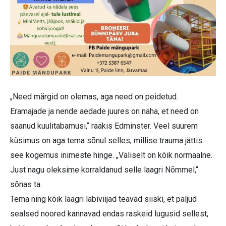
„Need märgid on olemas, aga need on peidetud.
Eramajade ja nende aedade juures on näha, et need on
saanud kuulitabamusi,“ rääkis Edminster. Veel suurem
küsimus on aga tema sõnul selles, millise trauma jättis
see kogemus inimeste hinge. „Väliselt on kõik normaalne.
Just nagu oleksime korraldanud selle laagri Nõmmel,“
sõnas ta.
Tema ning kõik laagri läbiviijad teavad siiski, et paljud
sealsed noored kannavad endas raskeid lugusid sellest,