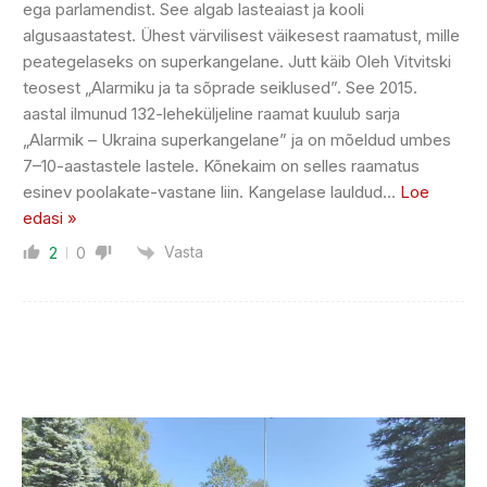
ega parlamendist. See algab lasteaiast ja kooli
algusaastatest. Ühest värvilisest väikesest raamatust, mille
peategelaseks on superkangelane. Jutt käib Oleh Vitvitski
teosest „Alarmiku ja ta sõprade seiklused”. See 2015.
aastal ilmunud 132-leheküljeline raamat kuulub sarja
„Alarmik – Ukraina superkangelane” ja on mõeldud umbes
7–10-aastastele lastele. Kõnekaim on selles raamatus
esinev poolakate-vastane liin. Kangelase lauldud
…
Loe
edasi »
Vasta
2
0