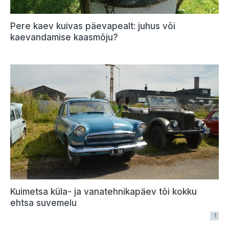
Pere kaev kuivas päevapealt: juhus või
kaevandamise kaasmõju?
Kuimetsa küla- ja vanatehnikapäev tõi kokku
ehtsa suvemelu
1