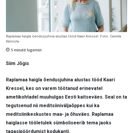
Raplamaa haigla õendusjuhina alustas tööd Kaari Kressel. Foto: Camilla
Kännola
5
minutit lugemist
Siim Jõgis
Raplamaa haigla õendusjuhina alustas tööd Kaari
Kressel, kes on varem töötanud erinevatel
ametikohtadel muuhulgas Eesti kaitseväes. Seal on ta
tegutsenud nii meditsiiniväljaõppes kui ka
meditsiinikeskustes maa- ja õhuväes. Raplamaa
haiglasse tööletulek sümboliseerib tema jaoks
tagasipöördumist kodukanti.