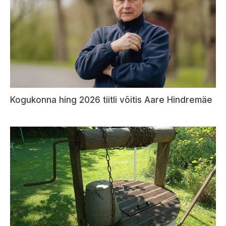
Kogukonna hing 2026 tiitli võitis Aare Hindremäe