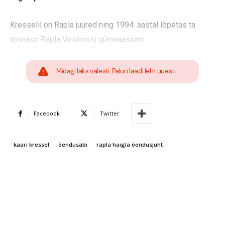
Kresselil on Rapla juured ning 1994. aastal lõpetas ta
toonase Rapla Vesiroosi gümnaasiumi.
Midagi läks valesti. Palun laadi leht uuesti.
Facebook
Twitter
kaari kressel
õendusabi
rapla haigla õendusjuht