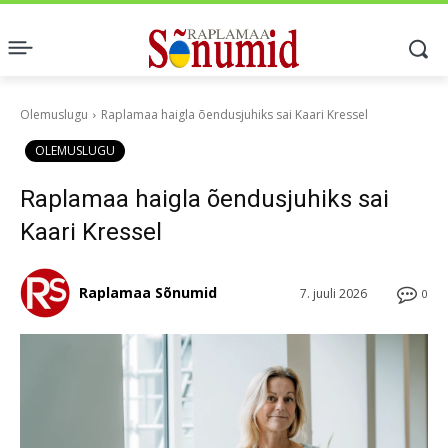
Olemuslugu
Raplamaa haigla õendusjuhiks sai Kaari Kressel
OLEMUSLUGU
Raplamaa haigla õendusjuhiks sai
Kaari Kressel
Raplamaa Sõnumid
7. juuli 2026
0