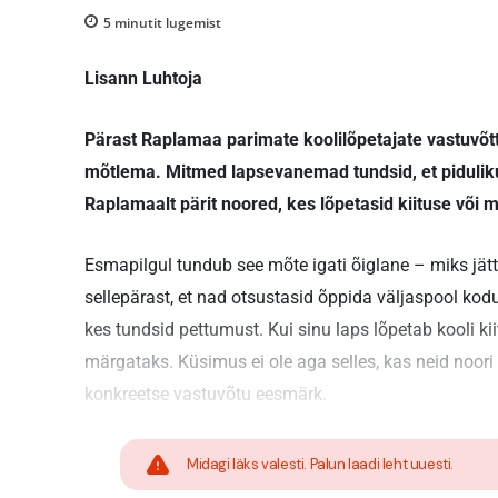
5
minutit lugemist
Lisann Luhtoja
Pärast Raplamaa parimate koolilõpetajate vastuvõtt
mõtlema. Mitmed lapsevanemad tundsid, et piduliku
Raplamaalt pärit noored, kes lõpetasid kiituse või m
Esmapilgul tundub see mõte igati õiglane – miks jätt
sellepärast, et nad otsustasid õppida väljaspool k
kes tundsid pettumust. Kui sinu laps lõpetab kooli ki
märgataks. Küsimus ei ole aga selles, kas neid noori
konkreetse vastuvõtu eesmärk.
Midagi läks valesti. Palun laadi leht uuesti.