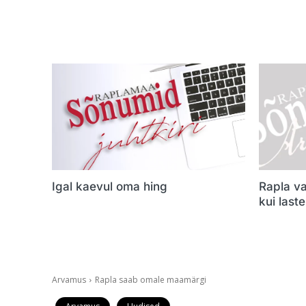
Igal kaevul oma hing
Rapla va
kui last