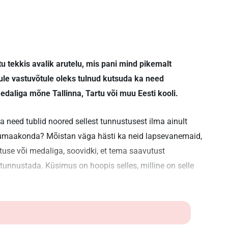
u tekkis avalik arutelu, mis pani mind pikemalt
le vastuvõtule oleks tulnud kutsuda ka need
edaliga mõne Tallinna, Tartu või muu Eesti kooli.
a need tublid noored sellest tunnustusest ilma ainult
odumaakonda? Mõistan väga hästi ka neid lapsevanemaid,
ituse või medaliga, soovidki, et tema saavutust
 tunnustada. Küsimus on hoopis selles, milline on selle