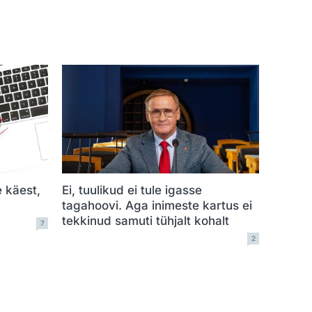
e käest,
Ei, tuulikud ei tule igasse
tagahoovi. Aga inimeste kartus ei
tekkinud samuti tühjalt kohalt
7
2