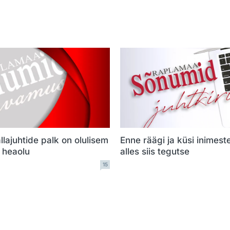
llajuhtide palk on olulisem
Enne räägi ja küsi inimest
e heaolu
alles siis tegutse
15