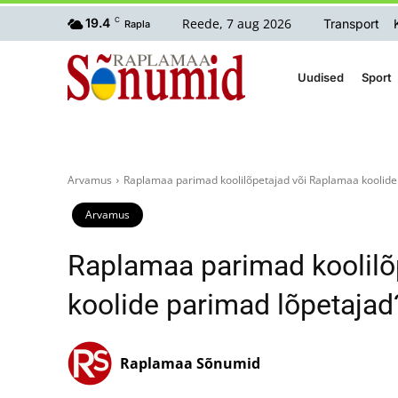
Reede, 7 aug 2026
19.4
C
Transport
Rapla
Uudised
Sport
Arvamus
Raplamaa parimad koolilõpetajad või Raplamaa koolide
Arvamus
Raplamaa parimad koolilõ
koolide parimad lõpetajad
Raplamaa Sõnumid