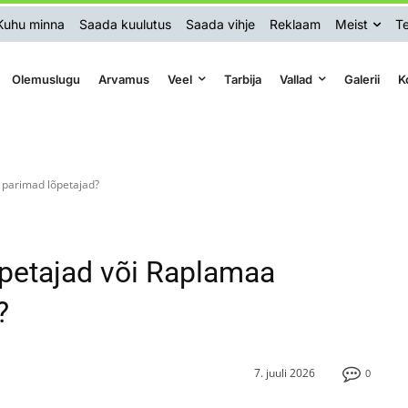
Kuhu minna
Saada kuulutus
Saada vihje
Reklaam
Meist
Te
Olemuslugu
Arvamus
Veel
Tarbija
Vallad
Galerii
K
 parimad lõpetajad?
petajad või Raplamaa
?
7. juuli 2026
0