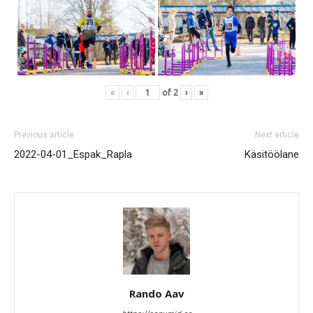
«
‹
of
2
›
»
Previous article
Next article
2022-04-01_Espak_Rapla
Käsitöölane
Rando Aav