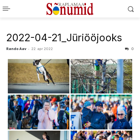
2022-04-21_Jüriööjooks
Rando Aav
-
22. apr 2022
0