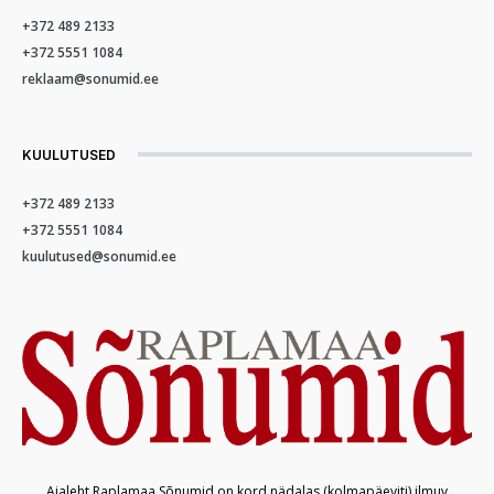
+372 489 2133
+372 5551 1084
reklaam@sonumid.ee
KUULUTUSED
+372 489 2133
+372 5551 1084
kuulutused@sonumid.ee
Ajaleht Raplamaa Sõnumid on kord nädalas (kolmapäeviti) ilmuv