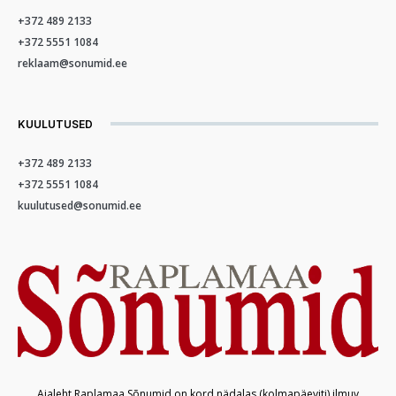
+372 489 2133
+372 5551 1084
reklaam@sonumid.ee
KUULUTUSED
+372 489 2133
+372 5551 1084
kuulutused@sonumid.ee
Ajaleht Raplamaa Sõnumid on kord nädalas (kolmapäeviti) ilmuv