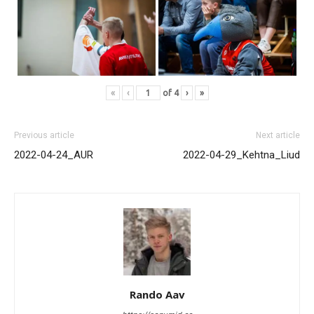
«
‹
of
4
›
»
Previous article
Next article
2022-04-24_AUR
2022-04-29_Kehtna_Liud
Rando Aav