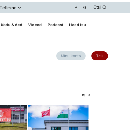
Otsi
Tellimine
Kodu & Aed
Videod
Podcast
Head isu
Minu konto
Telli
0