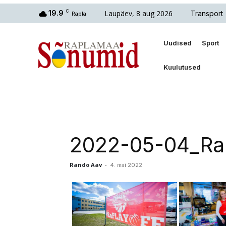
Laupäev, 8 aug 2026
19.9
C
Transport
Rapla
Uudised
Sport
Kuulutused
2022-05-04_Rap
Rando Aav
-
4. mai 2022