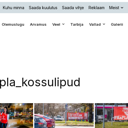
Kuhu minna
Saada kuulutus
Saada vihje
Reklaam
Meist
Olemuslugu
Arvamus
Veel
Tarbija
Vallad
Galerii
la_kossulipud