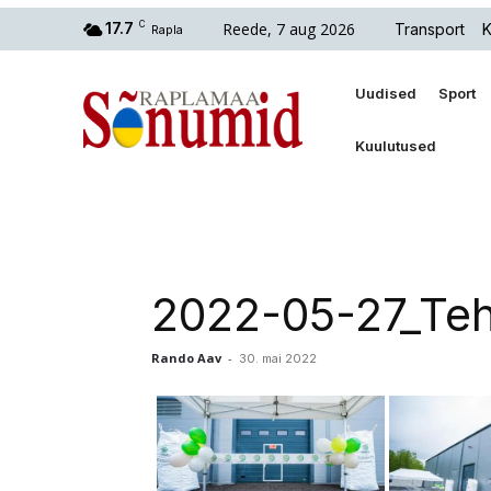
Reede, 7 aug 2026
17.7
C
Transport
K
Rapla
Uudised
Sport
Kuulutused
2022-05-27_Te
Rando Aav
-
30. mai 2022