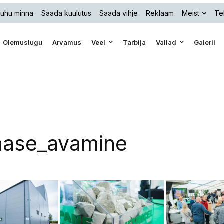
uhu minna
Saada kuulutus
Saada vihje
Reklaam
Meist
Te
Olemuslugu
Arvamus
Veel
Tarbija
Vallad
Galerii
hase_avamine