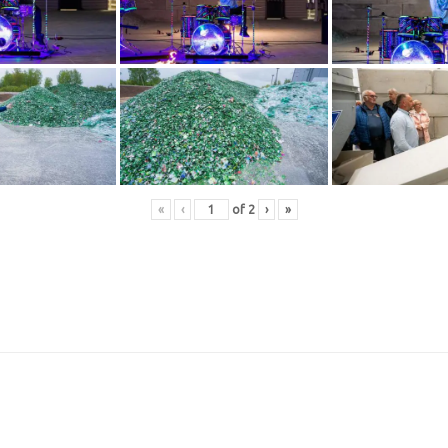
«
‹
of
2
›
»