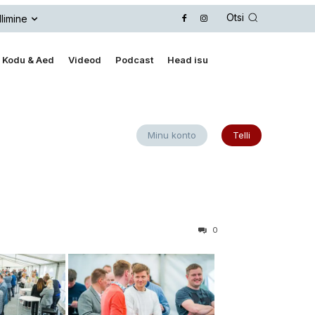
Otsi
llimine
Kodu & Aed
Videod
Podcast
Head isu
Minu konto
Telli
0