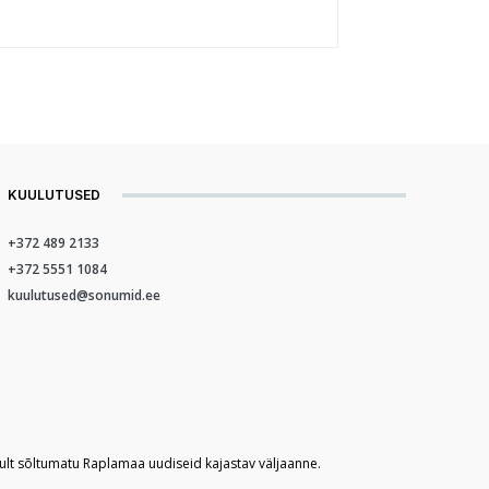
KUULUTUSED
+372 489 2133
+372 5551 1084
kuulutused@sonumid.ee
kult sõltumatu Raplamaa uudiseid kajastav väljaanne.