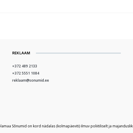
REKLAAM
+372 489 2133
+372 5551 1084
reklaam@sonumid.ee
plamaa Sõnumid on kord nädalas (kolmapäeviti) ilmuv poliitiliselt ja majandusli