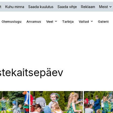
t
Kuhu minna
Saada kuulutus
Saada vihje
Reklaam
Meist
Olemuslugu
Arvamus
Veel
Tarbija
Vallad
Galerii
tekaitsepäev