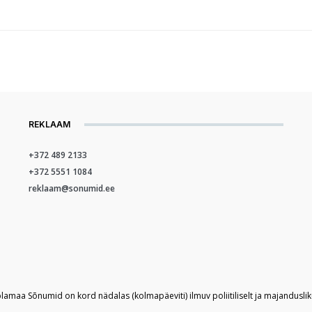
REKLAAM
+372 489 2133
+372 5551 1084
reklaam@sonumid.ee
plamaa Sõnumid on kord nädalas (kolmapäeviti) ilmuv poliitiliselt ja majandusli