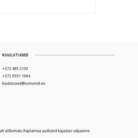
KUULUTUSED
+372 489 2133
+372 5551 1084
kuulutused@sonumid.ee
kult sõltumatu Raplamaa uudiseid kajastav väljaanne.