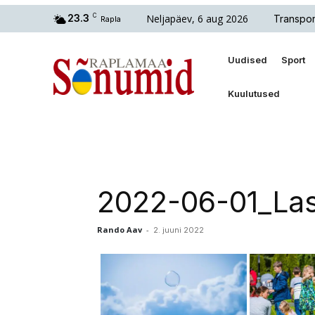
Neljapäev, 6 aug 2026
23.3
C
Transpor
Rapla
Uudised
Sport
Kuulutused
2022-06-01_Las
Rando Aav
-
2. juuni 2022