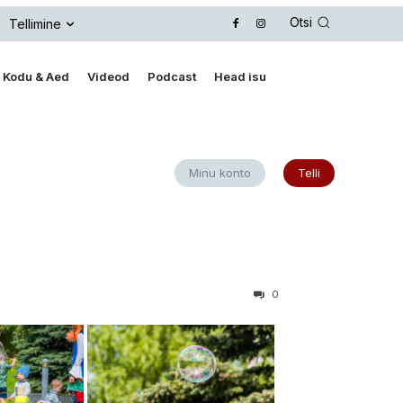
Otsi
Tellimine
Kodu & Aed
Videod
Podcast
Head isu
Minu konto
Telli
0