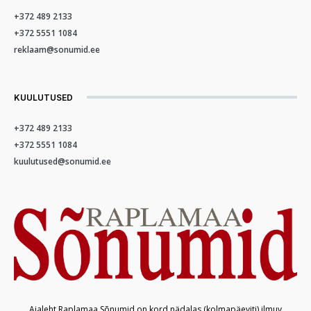
+372 489 2133
+372 5551 1084
reklaam@sonumid.ee
KUULUTUSED
+372 489 2133
+372 5551 1084
kuulutused@sonumid.ee
Ajaleht Raplamaa Sõnumid on kord nädalas (kolmapäeviti) ilmuv