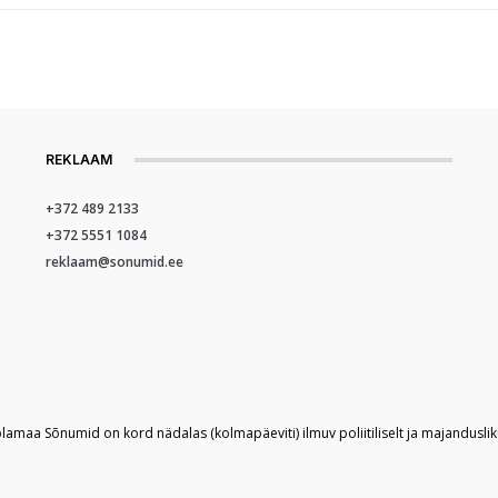
REKLAAM
+372 489 2133
+372 5551 1084
reklaam@sonumid.ee
plamaa Sõnumid on kord nädalas (kolmapäeviti) ilmuv poliitiliselt ja majandusli