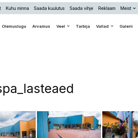
t
Kuhu minna
Saada kuulutus
Saada vihje
Reklaam
Meist
Olemuslugu
Arvamus
Veel
Tarbija
Vallad
Galerii
pa_lasteaed