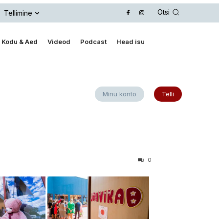
Otsi
Tellimine
Kodu & Aed
Videod
Podcast
Head isu
Minu konto
Telli
0