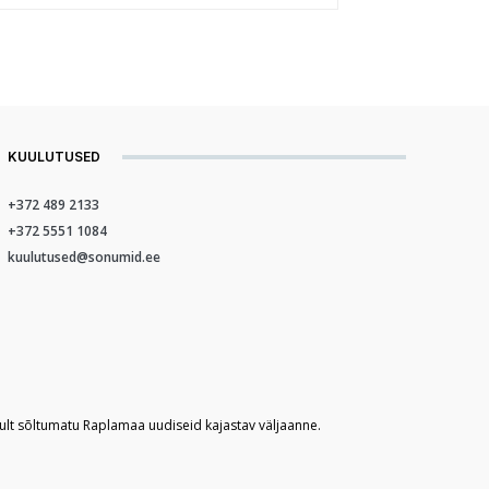
KUULUTUSED
+372 489 2133
+372 5551 1084
kuulutused@sonumid.ee
kult sõltumatu Raplamaa uudiseid kajastav väljaanne.