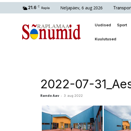
Neljapäev, 6 aug 2026
21.6
C
Transpor
Rapla
Uudised
Sport
Kuulutused
2022-07-31_Aes
Rando Aav
-
3. aug 2022