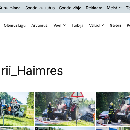
Kuhu minna
Saada kuulutus
Saada vihje
Reklaam
Meist
Te
Olemuslugu
Arvamus
Veel
Tarbija
Vallad
Galerii
K
rii_Haimres