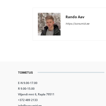
Rando Aav
https://sonumid.ee
TOIMETUS
E-N 9.00-17.00
R 9.00-15.00
Viljandi mnt 6, Rapla 79511
+372 489 2133
info@sonumid.ee