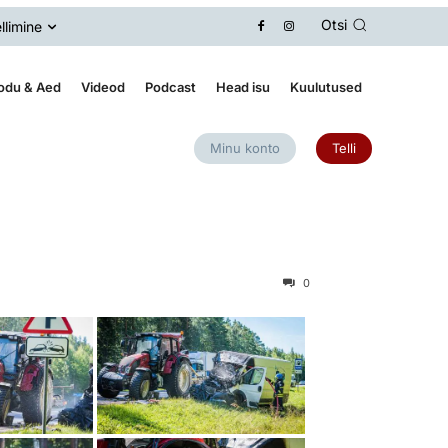
Otsi
llimine
odu & Aed
Videod
Podcast
Head isu
Kuulutused
Minu konto
Telli
0