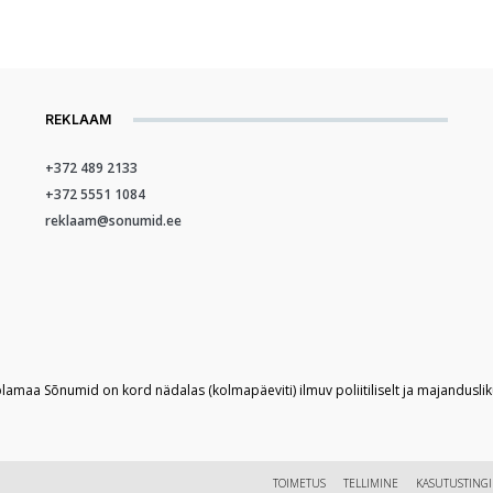
REKLAAM
+372 489 2133
+372 5551 1084
reklaam@sonumid.ee
plamaa Sõnumid on kord nädalas (kolmapäeviti) ilmuv poliitiliselt ja majandusli
TOIMETUS
TELLIMINE
KASUTUSTING