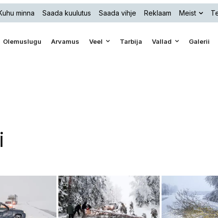
Kuhu minna
Saada kuulutus
Saada vihje
Reklaam
Meist
Te
Olemuslugu
Arvamus
Veel
Tarbija
Vallad
Galerii
i