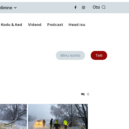
Otsi
llimine
Kodu & Aed
Videod
Podcast
Head isu
Minu konto
Telli
0