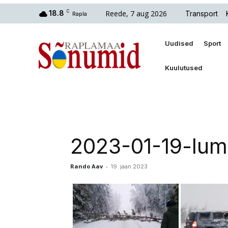
Reede, 7 aug 2026
18.8
C
Transport
Rapla
Uudised
Sport
Kuulutused
2023-01-19-lum
Rando Aav
-
19. jaan 2023