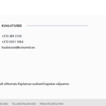
KUULUTUSED
+372 489 2133
+372 5551 1084
kuulutused@sonumid.ee
kult sõltumatu Raplamaa uudiseid kajastav väljaanne.
IMUSED
TELLIMISTINGIMUSED
PRIVAATSUSPOLIITIKA