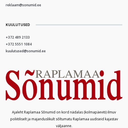
reklaam@sonumid.ee
KUULUTUSED
+372 489 2133
+372 5551 1084
kuulutused@sonumid.ee
Ajaleht Raplamaa Sõnumid on kord nädalas (kolmapäeviti) ilmuv
poliitiliselt ja majanduslikult sõltumatu Raplamaa uudiseid kajastav
väljaanne.