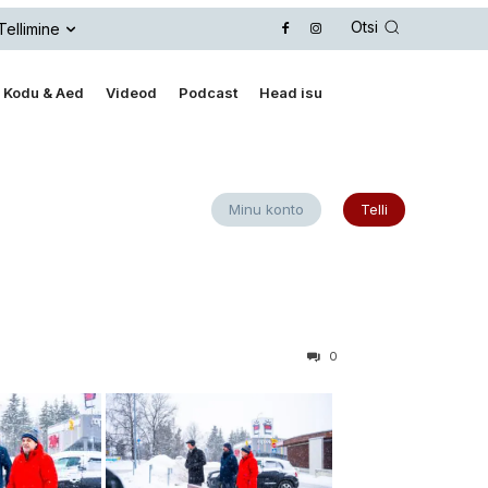
Otsi
Tellimine
Kodu & Aed
Videod
Podcast
Head isu
Minu konto
Telli
0