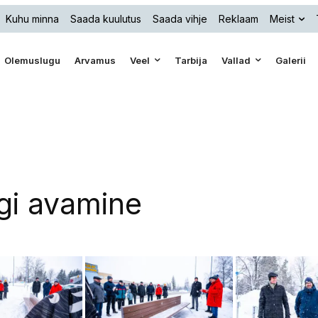
Kuhu minna
Saada kuulutus
Saada vihje
Reklaam
Meist
Olemuslugu
Arvamus
Veel
Tarbija
Vallad
Galerii
gi avamine