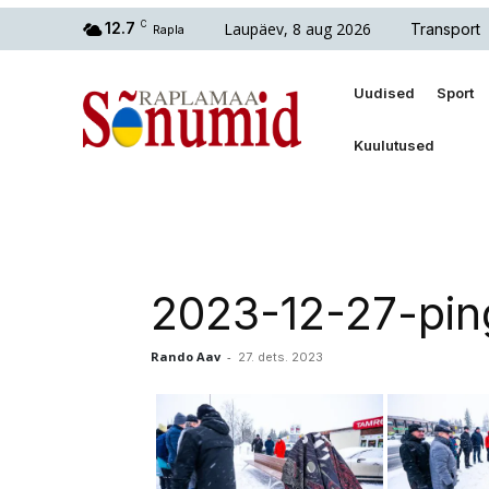
Laupäev, 8 aug 2026
12.7
C
Transport
Rapla
Uudised
Sport
Kuulutused
2023-12-27-pin
Rando Aav
-
27. dets. 2023