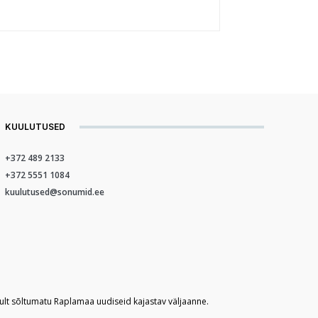
KUULUTUSED
+372 489 2133
+372 5551 1084
kuulutused@sonumid.ee
kult sõltumatu Raplamaa uudiseid kajastav väljaanne.