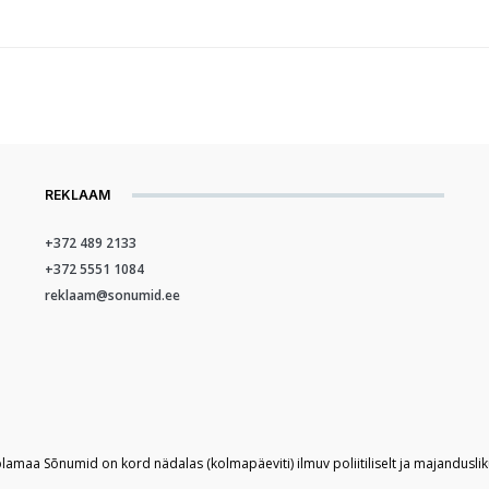
REKLAAM
+372 489 2133
+372 5551 1084
reklaam@sonumid.ee
plamaa Sõnumid on kord nädalas (kolmapäeviti) ilmuv poliitiliselt ja majandusli