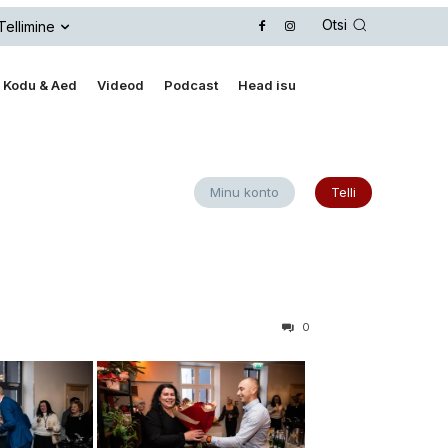
Otsi
Tellimine
Kodu & Aed
Videod
Podcast
Head isu
Minu konto
Telli
0