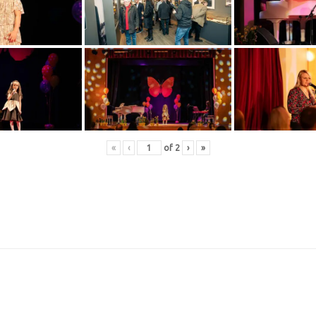
«
‹
of
2
›
»