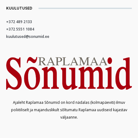
KUULUTUSED
+372 489 2133
+372 5551 1084
kuulutused@sonumid.ee
Ajaleht Raplamaa Sõnumid on kord nädalas (kolmapäeviti) ilmuv
poliitiliselt ja majanduslikult sõltumatu Raplamaa uudiseid kajastav
väljaanne.