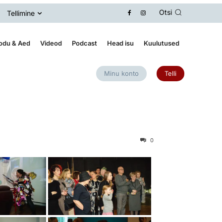
Otsi
Tellimine
odu & Aed
Videod
Podcast
Head isu
Kuulutused
Minu konto
Telli
0