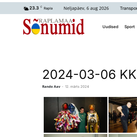
Neljapäev, 6 aug 2026
23.3
C
Transpor
Rapla
Uudised
Sport
2024-03-06 KKK
Rando Aav
-
12. märts 2024