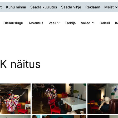
t
Kuhu minna
Saada kuulutus
Saada vihje
Reklaam
Meist
Olemuslugu
Arvamus
Veel
Tarbija
Vallad
Galerii
K
 näitus