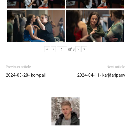
«
‹
of
9
›
»
Previous article
Next article
2024-03-28- korvpall
2024-04-11- karjääripäev