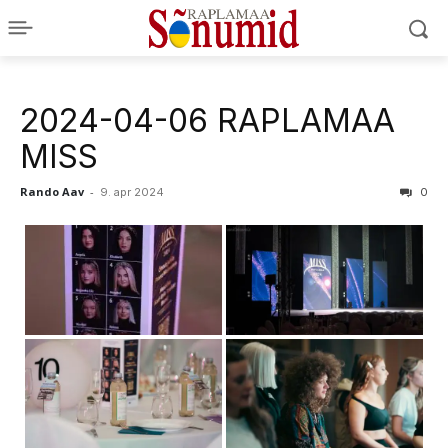
2024-04-06 RAPLAMAA
MISS
Rando Aav
-
9. apr 2024
0