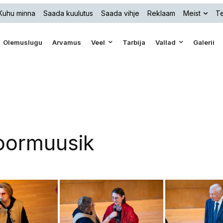
Kuhu minna
Saada kuulutus
Saada vihje
Reklaam
Meist
Te
Olemuslugu
Arvamus
Veel
Tarbija
Vallad
Galerii
oormuusik