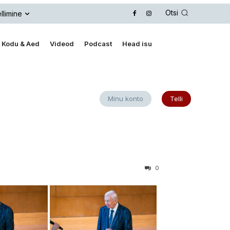
Otsi
llimine
Kodu & Aed
Videod
Podcast
Head isu
Minu konto
Telli
0