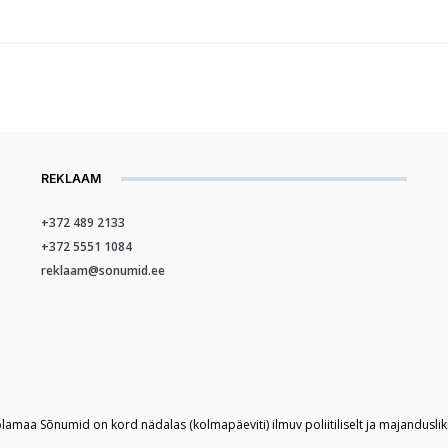
REKLAAM
+372 489 2133
+372 5551 1084
reklaam@sonumid.ee
plamaa Sõnumid on kord nädalas (kolmapäeviti) ilmuv poliitiliselt ja majandusli