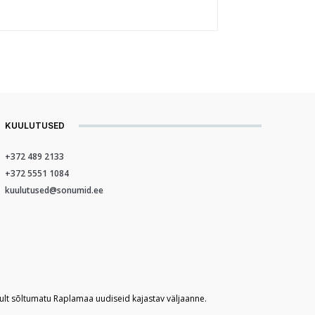
KUULUTUSED
+372 489 2133
+372 5551 1084
kuulutused@sonumid.ee
kult sõltumatu Raplamaa uudiseid kajastav väljaanne.