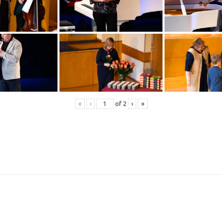
«
‹
of
2
›
»