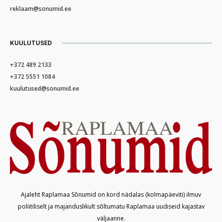
reklaam@sonumid.ee
KUULUTUSED
+372 489 2133
+372 5551 1084
kuulutused@sonumid.ee
Ajaleht Raplamaa Sõnumid on kord nädalas (kolmapäeviti) ilmuv
poliitiliselt ja majanduslikult sõltumatu Raplamaa uudiseid kajastav
väljaanne.