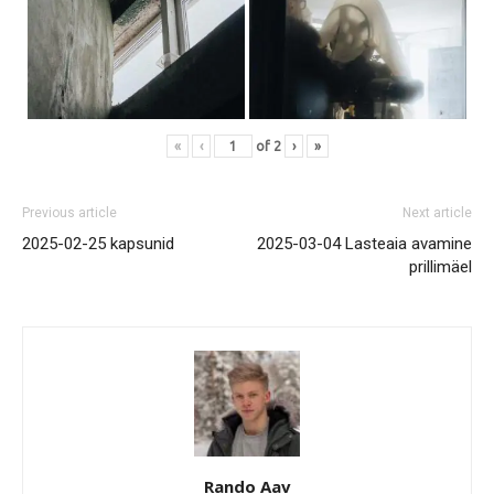
«
‹
of
2
›
»
Previous article
Next article
2025-02-25 kapsunid
2025-03-04 Lasteaia avamine
prillimäel
Rando Aav