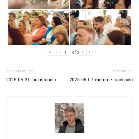
«
‹
of
3
›
»
Previous article
Next article
2025-05-31-laulustuudio
2025-06-07-memme taadi pidu