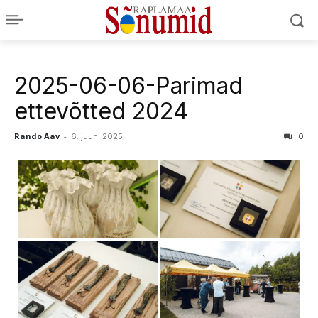
2025-06-06-Parimad
ettevõtted 2024
Rando Aav
-
6. juuni 2025
0