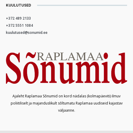
KUULUTUSED
+372 489 2133
+372 5551 1084
kuulutused@sonumid.ee
Ajaleht Raplamaa Sõnumid on kord nädalas (kolmapäeviti) ilmuv
poliitiliselt ja majanduslikult sõltumatu Raplamaa uudiseid kajastav
väljaanne.