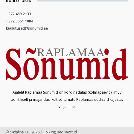
KUULUTUSED
+372 489 2133
+372 5551 1084
kuulutused@sonumid.ee
Ajaleht Raplamaa Sõnumid on kord nädalas (kolmapäeviti) ilmuv
poliitiliselt ja majanduslikult sõltumatu Raplamaa uudiseid kajastav
väljaanne.
© Nädaline OÜ 2026 | Kõik õigused kaitstud