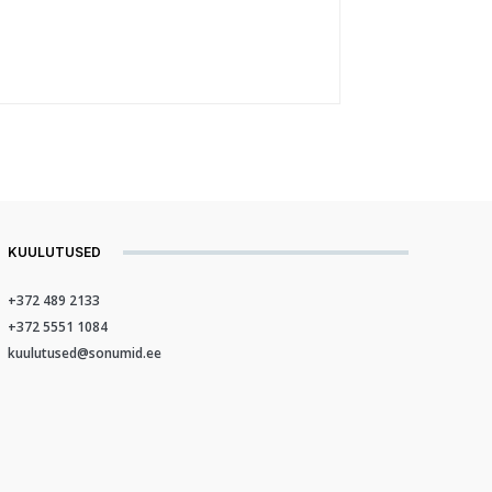
KUULUTUSED
+372 489 2133
+372 5551 1084
kuulutused@sonumid.ee