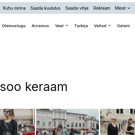
Kuhu minna
Saada kuulutus
Saada vihje
Reklaam
Meist
Olemuslugu
Arvamus
Veel
Tarbija
Vallad
Galerii
isoo keraam