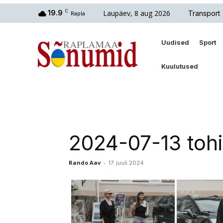
Laupäev, 8 aug 2026
19.9
C
Transport
Rapla
Uudised
Sport
Kuulutused
2024-07-13 toh
Rando Aav
-
17. juuli 2024