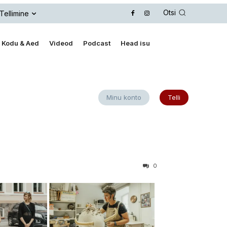
Otsi
Tellimine
Kodu & Aed
Videod
Podcast
Head isu
Minu konto
Telli
0