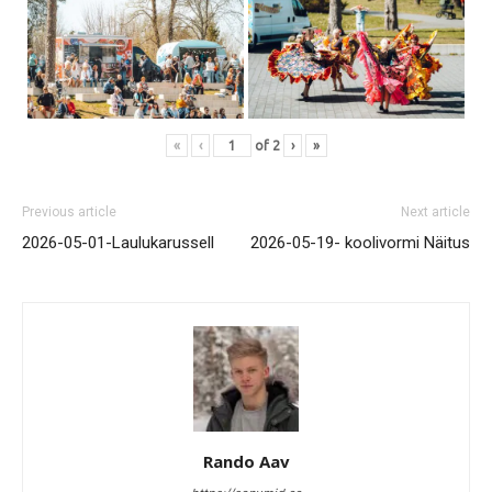
«
‹
of
2
›
»
Previous article
Next article
2026-05-01-Laulukarussell
2026-05-19- koolivormi Näitus
Rando Aav