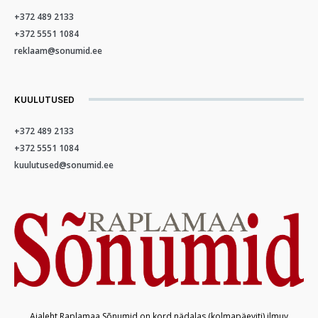
+372 489 2133
+372 5551 1084
reklaam@sonumid.ee
KUULUTUSED
+372 489 2133
+372 5551 1084
kuulutused@sonumid.ee
Ajaleht Raplamaa Sõnumid on kord nädalas (kolmapäeviti) ilmuv