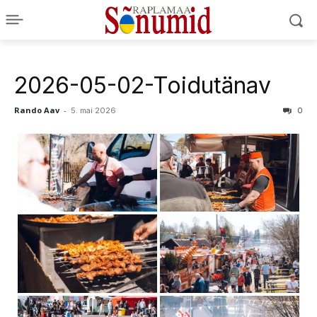
2026-05-02-Toidutänav
Rando Aav
-
5. mai 2026
0