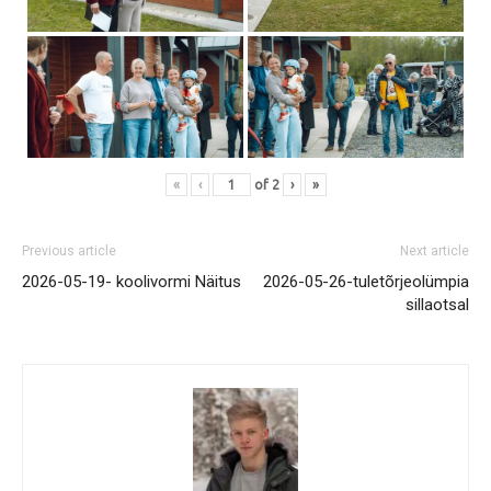
«
‹
of
2
›
»
Previous article
Next article
2026-05-19- koolivormi Näitus
2026-05-26-tuletõrjeolümpia
sillaotsal