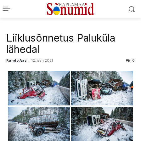
Liiklusõnnetus Paluküla
lähedal
Rando Aav
-
12. jaan 2021
0