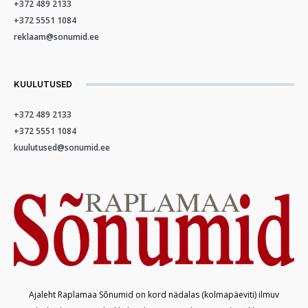
+372 489 2133
+372 5551 1084
reklaam@sonumid.ee
KUULUTUSED
+372 489 2133
+372 5551 1084
kuulutused@sonumid.ee
Ajaleht Raplamaa Sõnumid on kord nädalas (kolmapäeviti) ilmuv