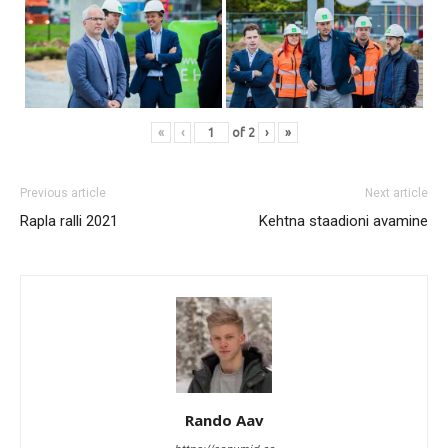
«
‹
of
2
›
»
Previous article
Next article
Rapla ralli 2021
Kehtna staadioni avamine
Rando Aav