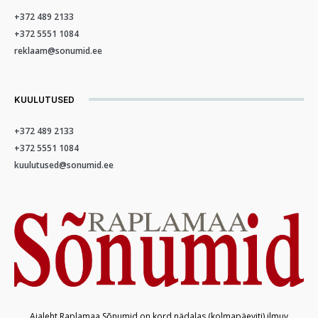
+372 489 2133
+372 5551 1084
reklaam@sonumid.ee
KUULUTUSED
+372 489 2133
+372 5551 1084
kuulutused@sonumid.ee
Ajaleht Raplamaa Sõnumid on kord nädalas (kolmapäeviti) ilmuv