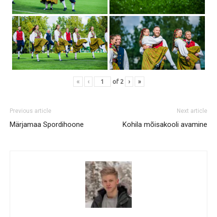
«
‹
of
2
›
»
Previous article
Next article
Märjamaa Spordihoone
Kohila mõisakooli avamine