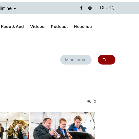
Otsi
limine
Kodu & Aed
Videod
Podcast
Head isu
Minu konto
Telli
0