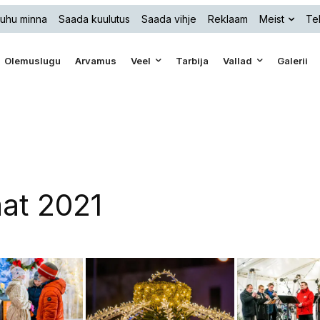
uhu minna
Saada kuulutus
Saada vihje
Reklaam
Meist
Tel
Olemuslugu
Arvamus
Veel
Tarbija
Vallad
Galerii
aat 2021