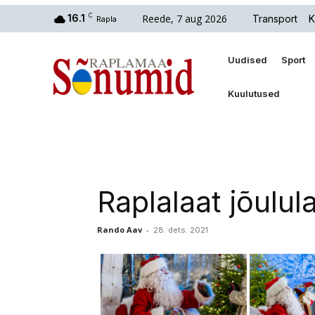
Reede, 7 aug 2026
16.1
C
Transport
K
Rapla
Uudised
Sport
Kuulutused
Raplalaat jõulul
Rando Aav
-
28. dets. 2021