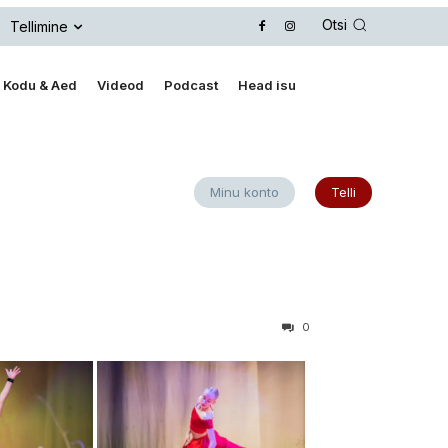
Otsi
Tellimine
Kodu & Aed
Videod
Podcast
Head isu
Minu konto
Telli
0