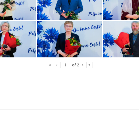
«
‹
of
2
›
»