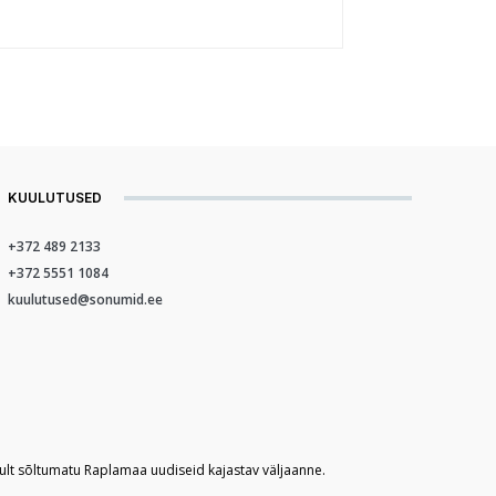
KUULUTUSED
+372 489 2133
+372 5551 1084
kuulutused@sonumid.ee
kult sõltumatu Raplamaa uudiseid kajastav väljaanne.