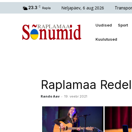
Neljapäev, 6 aug 2026
23.3
C
Transpor
Rapla
Uudised
Sport
Kuulutused
Raplamaa Redel
Rando Aav
-
19. veebr 2021