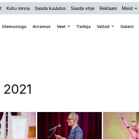
t
Kuhu minna
Saada kuulutus
Saada vihje
Reklaam
Meist
Olemuslugu
Arvamus
Veel
Tarbija
Vallad
Galerii
 2021