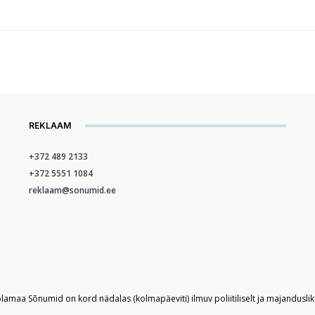
REKLAAM
+372 489 2133
+372 5551 1084
reklaam@sonumid.ee
plamaa Sõnumid on kord nädalas (kolmapäeviti) ilmuv poliitiliselt ja majandusli