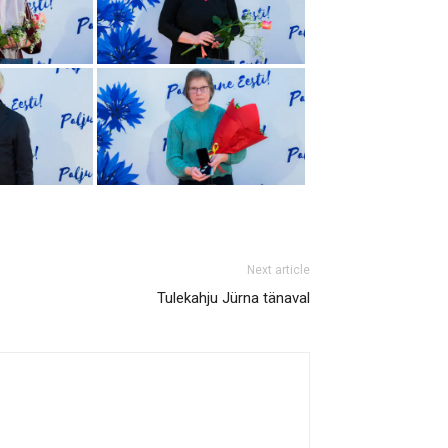
Next article
Tulekahju Jürna tänaval