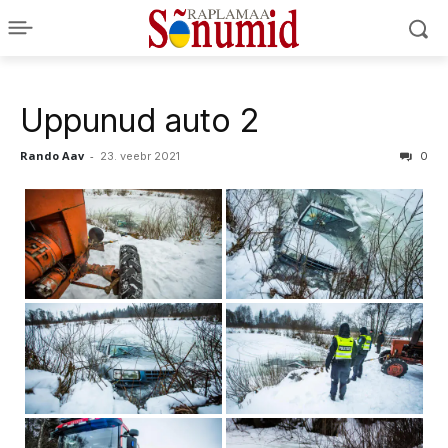
Uppunud auto 2
Rando Aav
-
23. veebr 2021
0