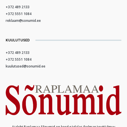
+372 489 2133
+372 5551 1084
reklaam@sonumid.ee
KUULUTUSED
+372 489 2133
+372 5551 1084
kuulutused@sonumid.ee
Ajaleht Raplamaa Sõnumid on kord nädalas (kolmapäeviti) ilmuv