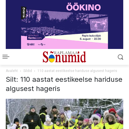
Avaleht
Sildid
110 aastat eestikeelse hariduse algusest hageris
Silt: 110 aastat eestikeelse hariduse
algusest hageris