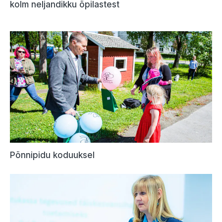
kolm neljandikku õpilastest
Põnnipidu koduuksel