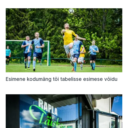
Esimene kodumäng tõi tabelisse esimese võidu