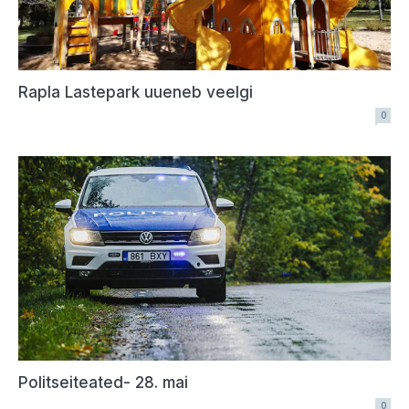
Rapla Lastepark uueneb veelgi
0
Politseiteated- 28. mai
0