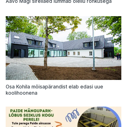
Aavo Mägi sireliaed lummab õieilu rohkusega
Osa Kohila mõisapärandist elab edasi uue
koolihoonena