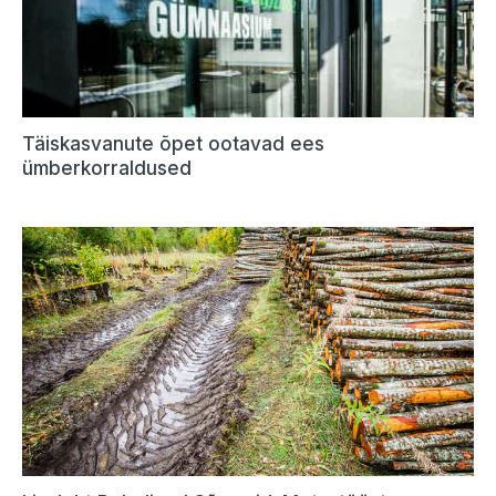
Täiskasvanute õpet ootavad ees
ümberkorraldused