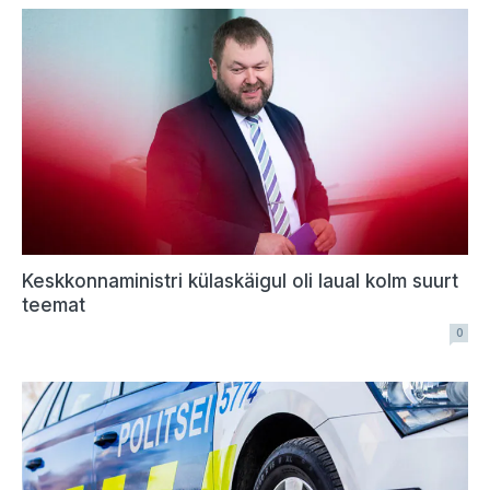
Keskkonnaministri külaskäigul oli laual kolm suurt
teemat
0