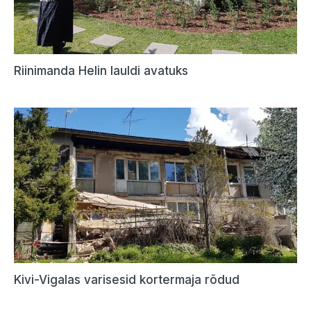
Riinimanda Helin lauldi avatuks
Kivi-Vigalas varisesid kortermaja rõdud