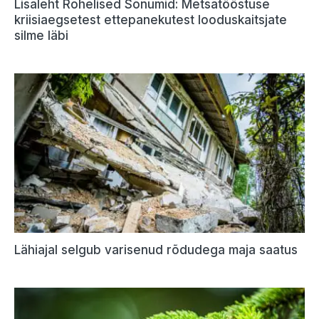
Lisaleht Rohelised Sõnumid: Metsatööstuse
kriisiaegsetest ettepanekutest looduskaitsjate
silme läbi
Lähiajal selgub varisenud rõdudega maja saatus