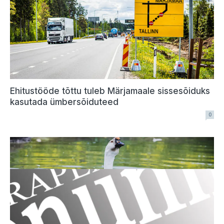
Ehitustööde tõttu tuleb Märjamaale sissesõiduks
kasutada ümbersõiduteed
0