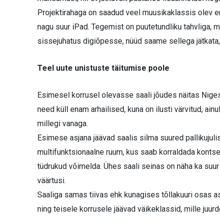
Projektirahaga on saadud veel muusikaklassis olev e
nagu suur iPad. Tegemist on puutetundliku tahvliga, m
sissejuhatus digiõpesse, nüüd saame sellega jätkata,
Teel uute unistuste täitumise poole
Esimesel korrusel olevasse saali jõudes näitas Niges
need küll enam arhailised, kuna on ilusti värvitud, ain
millegi vanaga.
Esimese asjana jäävad saalis silma suured pallikujuli
multifunktsionaalne ruum, kus saab korraldada kontse
tüdrukud võimelda. Ühes saali seinas on näha ka suur r
väärtusi.
Saaliga samas tiivas ehk kunagises tõllakuuri osas 
ning teisele korrusele jäävad väikeklassid, mille juu