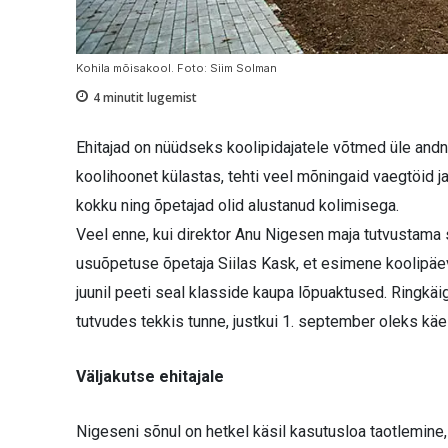
Kohila mõisakool. Foto: Siim Solman
4
minutit lugemist
Ehitajad on nüüdseks koolipidajatele võtmed üle and
koolihoonet külastas, tehti veel mõningaid vaegtöid ja
kokku ning õpetajad olid alustanud kolimisega.
Veel enne, kui direktor Anu Nigesen maja tutvustama
usuõpetuse õpetaja Siilas Kask, et esimene koolipäev 
juunil peeti seal klasside kaupa lõpuaktused. Ringkäig
tutvudes tekkis tunne, justkui 1. september oleks käe
Väljakutse ehitajale
Nigeseni sõnul on hetkel käsil kasutusloa taotlemine,