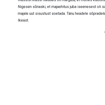
Nigesen sõnaski, et majaehitus juba iseenesest oli suu
majale uut sisustust soetada. Tänu headele sõpradele 
Ikeast.