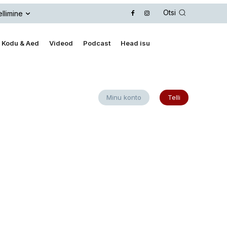
Otsi
llimine
Kodu & Aed
Videod
Podcast
Head isu
Minu konto
Telli