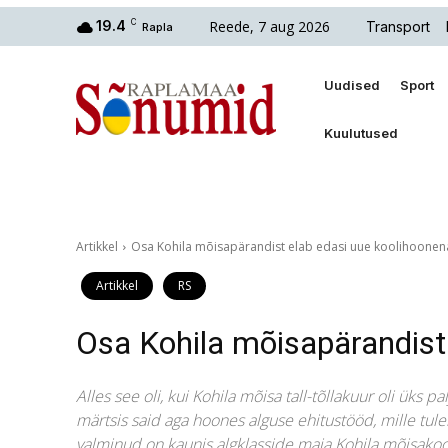
Reede, 7 aug 2026
19.4
C
Transport
Rapla
Uudised
Sport
Kuulutused
Artikkel
Osa Kohila mõisapärandist elab edasi uue koolihoonen
Artikkel
RS
Osa Kohila mõisapärandist
Alles see oli, kui Kohila mõisa tall-tõllakuur oli üks 
märtsis said aga hoones alguse ehitustööd, mille tu
valminud on kaunis algklasside maja Kohila mõisakool