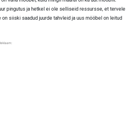
r pingutus ja hetkel ei ole selliseid ressursse, et tervele
on siiski saadud juurde tahvleid ja uus mööbel on leitud
Reklaam: