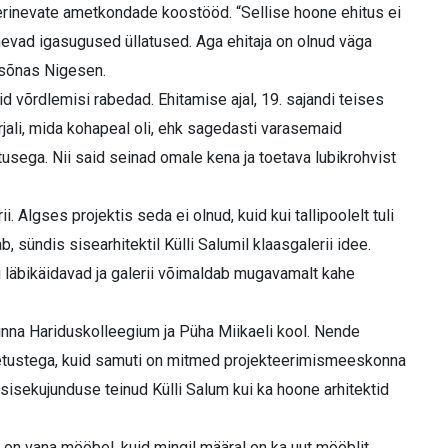
 erinevate ametkondade koostööd. “Sellise hoone ehitus ei
nevad igasugused üllatused. Aga ehitaja on olnud väga
 sõnas Nigesen.
d võrdlemisi rabedad. Ehitamise ajal, 19. sajandi teises
ali, mida kohapeal oli, ehk sagedasti varasemaid
usega. Nii said seinad omale kena ja toetava lubikrohvist
 Algses projektis seda ei olnud, kuid kui tallipoolelt tuli
, sündis sisearhitektil Külli Salumil klaasgalerii idee.
i läbikäidavad ja galerii võimaldab mugavamalt kahe
inna Hariduskolleegium ja Püha Miikaeli kool. Nende
etustega, kuid samuti on mitmed projekteerimismeeskonna
sisekujunduse teinud Külli Salum kui ka hoone arhitektid
 on vana mööbel, kuid mingil määral on ka uut mööblit.