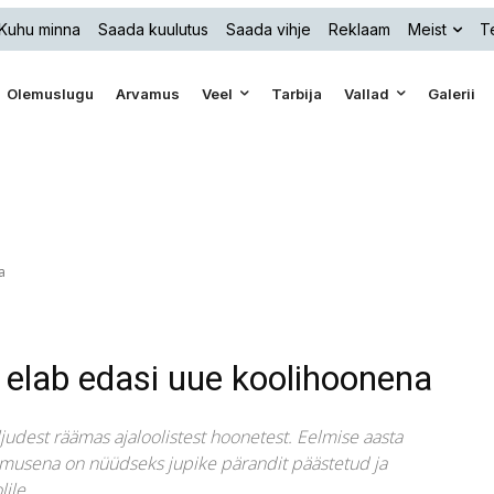
Kuhu minna
Saada kuulutus
Saada vihje
Reklaam
Meist
Te
Olemuslugu
Arvamus
Veel
Tarbija
Vallad
Galerii
a
 elab edasi uue koolihoonena
paljudest räämas ajaloolistest hoonetest. Eelmise aasta
lemusena on nüüdseks jupike pärandit päästetud ja
ile.