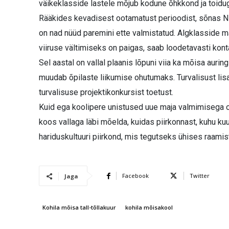
väikeklasside lastele mõjub kodune õhkkond ja toidu
Rääkides kevadisest ootamatust perioodist, sõnas Ni
on nad nüüd paremini ette valmistatud. Algklasside m
viiruse vältimiseks on paigas, saab loodetavasti kont
Sel aastal on vallal plaanis lõpuni viia ka mõisa auri
muudab õpilaste liikumise ohutumaks. Turvalisust lis
turvalisuse projektikonkursist toetust.
Kuid ega koolipere unistused uue maja valmimisega o
koos vallaga läbi mõelda, kuidas piirkonnast, kuhu ku
hariduskultuuri piirkond, mis tegutseks ühises raamis
Facebook
Twitter
Jaga
Kohila mõisa tall-tõllakuur
kohila mõisakool