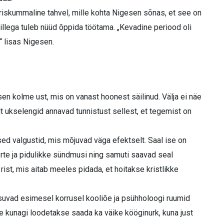
riskummaline tahvel, mille kohta Nigesen sõnas, et see on
illega tuleb nüüd õppida töötama. „Kevadine periood oli
“ lisas Nigesen.
en kolme ust, mis on vanast hoonest säilinud. Välja ei näe
ult ukselengid annavad tunnistust sellest, et tegemist on
sed valgustid, mis mõjuvad väga efektselt. Saal ise on
rte ja pidulikke sündmusi ning samuti saavad seal
ist, mis aitab meeles pidada, et hoitakse kristlikke
asuvad esimesel korrusel kooliõe ja psühholoogi ruumid
rde kunagi loodetakse saada ka väike kööginurk, kuna just