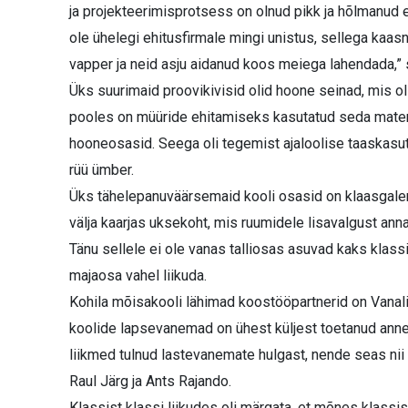
ja projekteerimisprotsess on olnud pikk ja hõlmanud
ole ühelegi ehitusfirmale mingi unistus, sellega kaas
vapper ja neid asju aidanud koos meiega lahendada,”
Üks suurimaid proovikivisid olid hoone seinad, mis oli
pooles on müüride ehitamiseks kasutatud seda materj
hooneosasid. Seega oli tegemist ajaloolise taaskasut
rüü ümber.
Üks tähelepanuväärsemaid kooli osasid on klaasgalerii.
välja kaarjas uksekoht, mis ruumidele lisavalgust annab
Tänu sellele ei ole vanas talliosas asuvad kaks klass
majaosa vahel liikuda.
Kohila mõisakooli lähimad koostööpartnerid on Vanal
koolide lapsevanemad on ühest küljest toetanud ann
liikmed tulnud lastevanemate hulgast, nende seas nii 
Raul Järg ja Ants Rajando.
Klassist klassi liikudes oli märgata, et mõnes klassis