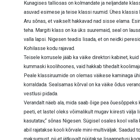
Kunagises talliosas on kolmandate ja neljandate klass
asuvad esimese ja teise klassi ruumid. Ühes klassis 
Aru sõnas, et vaikselt hakkavad nad sisse elama. Esim
teha. Margiti klass on ka üks suuremaid, seal on lausa
valla lapsi. Nigesen teadis lisada, et on neidki pere
Kohilasse kodu rajavad.
Teisele korrusele jääb ka väike direktori kabinet, kui
kummaski koolihoones, vaid hakkab tihedalt koolimaja
Peale klassiruumide on olemas väikese kaminaga ühi
korraldada. Sealsamas kõrval on ka väike õdus verand
vestlusi pidada.
Verandalt näeb ala, mida saab õige pea õuesõppeks k
peeti, et lastel oleks võimalikult mugav kiiresti välj
kasutatav,“ sõnas Nigesen. Sügisel osales kool valla 
abil rajatakse kooli kõrvale mini-multiväljak. Saadud 
maksumust, nii et jätkuvalt püütakse lisaannetusi kog