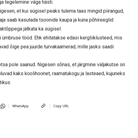
ga tegelemine väga hästi.
gesen, et kui sügisel peaks tulema taas mingid piirangud,
aja saab kasutada tsoonide kaupa ja kuna põhireeglid
aktõppega jätkata ka sügisel.
ngi ümbruse tööd. Ehk ehitatakse edasi kergliiklusteed, mis
avad õige pea juurde turvakaamerad, mille jaoks saadi
tsa pole saanud. Nigesen sõnas, et järgmine väljakutse on
uluvad kaks koolihoonet, raamatukogu ja lasteaed, kujuneks
tikus.
WhatsApp
Copy URL