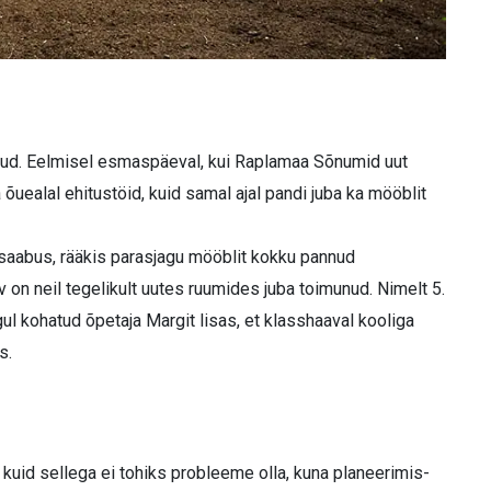
nud. Eelmisel esmaspäeval, kui Raplamaa Sõnumid uut
 õuealal ehitustöid, kuid samal ajal pandi juba ka mööblit
 saabus, rääkis parasjagu mööblit kokku pannud
on neil tegelikult uutes ruumides juba toimunud. Nimelt 5.
ul kohatud õpetaja Margit lisas, et klasshaaval kooliga
s.
 kuid sellega ei tohiks probleeme olla, kuna planeerimis-