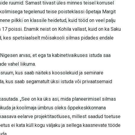
ide ruumid. Samast tiivast üles minnes teisel korrusel
kolimisega tegelenud teise poisteklassi õpetaja Margit
ene pilkki on klassile heidetud, kuid tööd on veel palju
 17 poissi. Enamik neist on Kohila vallast, kuid on ka Saku
sid, kes spetsiaalselt mõisakooli silmas pidades endale
d Nigesen arvas, et ega ta kabinetivaikuses istuda saa
de vahel liikuma.
sruum, kus saab näiteks koosolekuid ja seminare
a, kus saab segamatult üksi istuda või privaatsemaid
asutada. „See on ka üks asi, mida planeerimisel silmas
a liikuda ja koolimaja ümbrus oleks õppekeskkonnana
kaasava eelarve projektitaotluses, millest saadud toetuse
toetus ei kata küll kogu väljaku ja sellega kaasnevate tööde
uda.