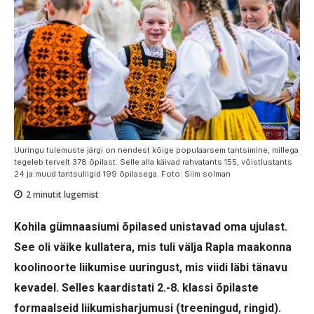
Uuringu tulemuste järgi on nendest kõige populaarsem tantsimine, millega
tegeleb tervelt 378 õpilast. Selle alla käivad rahvatants 155, võistlustants
24 ja muud tantsuliigid 199 õpilasega. Foto: Siim solman
2
minutit lugemist
Kohila gümnaasiumi õpilased unistavad oma ujulast.
See oli väike kullatera, mis tuli välja Rapla maakonna
koolinoorte liikumise uuringust, mis viidi läbi tänavu
kevadel. Selles kaardistati 2.-8. klassi õpilaste
formaalseid liikumisharjumusi (treeningud, ringid).