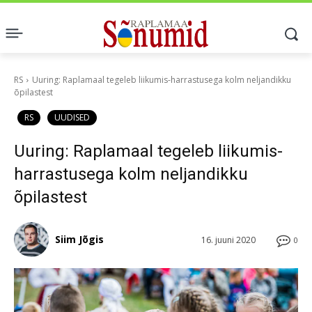
RS
Uuring: Raplamaal tegeleb liikumis-harrastusega kolm neljandikku
õpilastest
RS
UUDISED
Uuring: Raplamaal tegeleb liikumis-
harrastusega kolm neljandikku
õpilastest
Siim Jõgis
16. juuni 2020
0