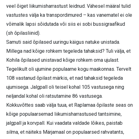
veel õiget liikumisharrastust leidnud. Vähesel määral tulid
vastustes välja ka transpordimured – kas vanematel ei ole
võimalik lapsi sõidutada või siis ei sobi bussigraafikud
(sh õpilasliinid).
Samuti said õpilased uuringu käigus natuke unistada.
Millega nad kõige rohkem tegeleda tahaksid? Tuli välja, et
Kohila õpilased unistavad kõige rohkem oma ujulast.
Tegelikult oli ujumine populaarne kogu maakonnas. Tervelt
108 vastanud õpilast märkis, et nad tahaksid tegeleda
ujumisega. Jalgpall oli teisel kohal 105 vastusega ning
neljandal kohal oli ratsutamine 86 vastusega.
Kokkuvõttes saab välja tuua, et Raplamaa õpilaste seas on
kõige populaarsemad liikumisharrastused tantsimine,
jalgpall ja korvpall. Kui vaadata valdade lõikes, paistab
silma, et näiteks Märjamaal on populaarsed rahvatants,