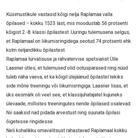
Küsimustikule vastasid kõigi nelja Raplamaa valla
õpilased – kokku 1523 last, mis moodustab 56 protsenti
kõigist 2.-8. klassi õpilastest. Uuringu tulemusena selgus,
et Raplamaal on liikumisringidega seotud 74 protsenti ehk
kolm neljandikku õpilastest.
Raplamaa turvalisuse ja rahvatervise spetsialist Ülle
Laasner ütles, et tulemused olid ootuspärased ning nüüd
tuleb näha vaeva, et ka kõigil ülejäänud õpilastel tekiks
side mõne treeningu või liikumisringiga. Laasner lisas, et
üks eesmärk oli veel see, et klassijuhatajatel kujuneks
ülevaade, millistes treeningutes nende õpilased osalevad.
Nii saaksid nad pidada arvestust ning suunata õpilasi
õigetesse ringidesse.
Neli kohalikku omavalitsust rahastavad Raplamaal kokku