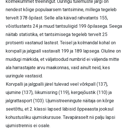
kolmekümmet treeningut. Uuringu tulemuste järgi on
nendest kõige populaarsem tantsimine, millega tegeleb
tervelt 378 õpilast. Selle alla käivad rahvatants 155,
võistlustants 24 ja muud tantsuliigid 199 õpilasega. Seega
näitab statistika, et tantsimisega tegeleb tervelt 25
protsenti vastanud lastest. Teisel ja kolmandal kohal on
korvpall ja jalgpall vastavalt 199 ja 189 lapsega. Oluline on
muidugi märkida, et väljatoodud numbrid ei väljenda mitte
ala harrastajate arvu maakonnas, vaid ainult neid, kes
uuringule vastasid.
Korvpalli ja jalgpalli järel tulevad veel võrkpall (137),
ujumine (137), liikumisring (119), kergejõustik (110) ja
jalgrattasport (103). Ujumistreeningute näitaja on kõrge
seetõttu, et 2. klassi lapsed läbisid õppeaasta jooksul
kohustusliku ujumiskursuse. Tavapäraselt nii palju lapsi
ujumistrennis ei osale.