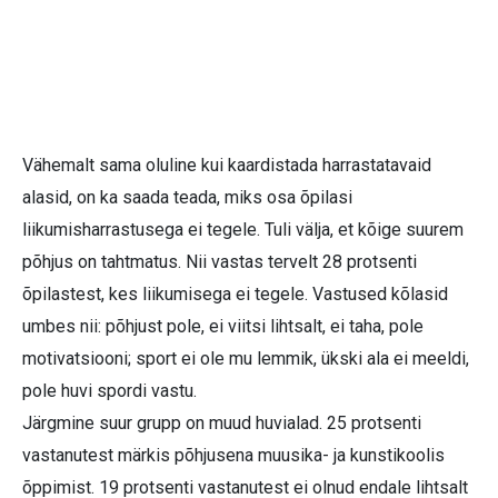
Vähemalt sama oluline kui kaardistada harrastatavaid
alasid, on ka saada teada, miks osa õpilasi
liikumisharrastusega ei tegele. Tuli välja, et kõige suurem
põhjus on tahtmatus. Nii vastas tervelt 28 protsenti
õpilastest, kes liikumisega ei tegele. Vastused kõlasid
umbes nii: põhjust pole, ei viitsi lihtsalt, ei taha, pole
motivatsiooni; sport ei ole mu lemmik, ükski ala ei meeldi,
pole huvi spordi vastu.
Järgmine suur grupp on muud huvialad. 25 protsenti
vastanutest märkis põhjusena muusika- ja kunstikoolis
õppimist. 19 protsenti vastanutest ei olnud endale lihtsalt