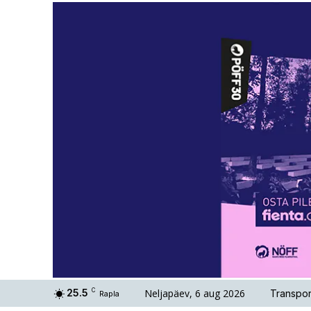
Neljapäev, 6 aug 2026
25.5
C
Transpor
Rapla