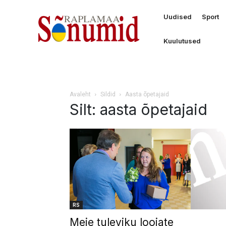
Uudised
Sport
Kuulutused
Avaleht
Sildid
Aasta õpetajaid
Silt: aasta õpetajaid
RS
Meie tuleviku loojate