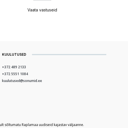
Vaata vastuseid
KUULUTUSED
+372 489 2133
+372 5551 1084
kuulutused@sonumid.ee
kult sõltumatu Raplamaa uudiseid kajastav väljaanne.