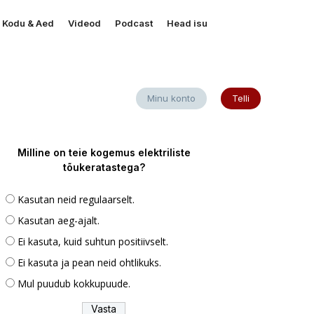
Kodu & Aed
Videod
Podcast
Head isu
Minu konto
Telli
Milline on teie kogemus elektriliste
tõukeratastega?
Kasutan neid regulaarselt.
Kasutan aeg-ajalt.
Ei kasuta, kuid suhtun positiivselt.
Ei kasuta ja pean neid ohtlikuks.
Mul puudub kokkupuude.