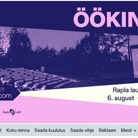
t
Kuhu minna
Saada kuulutus
Saada vihje
Reklaam
Meist