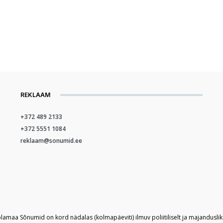
REKLAAM
+372 489 2133
+372 5551 1084
reklaam@sonumid.ee
plamaa Sõnumid on kord nädalas (kolmapäeviti) ilmuv poliitiliselt ja majandusli