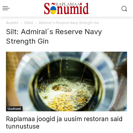
Avaleht
Sildid
Admiral´s Reserve Navy Strength Gin
Silt: Admiral´s Reserve Navy
Strength Gin
Uudised
Raplamaa joogid ja uusim restoran said
tunnustuse