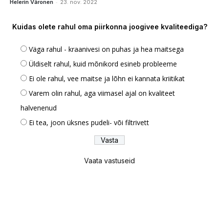
-
Helerin Väronen
23. nov. 2022
Kuidas olete rahul oma piirkonna joogivee kvaliteediga?
Väga rahul - kraanivesi on puhas ja hea maitsega
Üldiselt rahul, kuid mõnikord esineb probleeme
Ei ole rahul, vee maitse ja lõhn ei kannata kriitikat
Varem olin rahul, aga viimasel ajal on kvaliteet
halvenenud
Ei tea, joon üksnes pudeli- või filtrivett
Vaata vastuseid