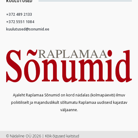
KUULUTUSED
+372 489 2133
+372 5551 1084
kuulutused@sonumid.ee
Ajaleht Raplamaa Sõnumid on kord nädalas (kolmapäeviti) ilmuv
poliitiliselt ja majanduslikult sõltumatu Raplamaa uudiseid kajastav
väljaanne.
© Nädaline OÜ 2026 | Kõik õigused kaitstud