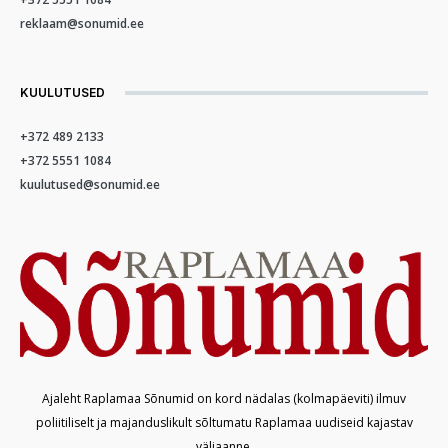
reklaam@sonumid.ee
KUULUTUSED
+372 489 2133
+372 5551 1084
kuulutused@sonumid.ee
Ajaleht Raplamaa Sõnumid on kord nädalas (kolmapäeviti) ilmuv
poliitiliselt ja majanduslikult sõltumatu Raplamaa uudiseid kajastav
väljaanne.