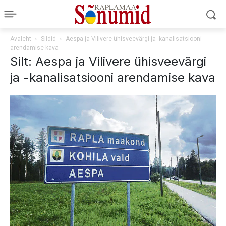
Avaleht
Sildid
Aespa ja Vilivere ühisveevärgi ja -kanalisatsiooni
arendamise kava
Silt: Aespa ja Vilivere ühisveevärgi
ja -kanalisatsiooni arendamise kava