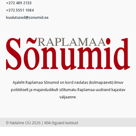
+372 489 2133
+372 5551 1084
kuulutused@sonumid.ee
Ajaleht Raplamaa Sõnumid on kord nädalas (kolmapäeviti) ilmuv
poliitiliselt ja majanduslikult sõltumatu Raplamaa uudiseid kajastav
väljaanne.
© Nädaline OÜ 2026 | Kõik õigused kaitstud