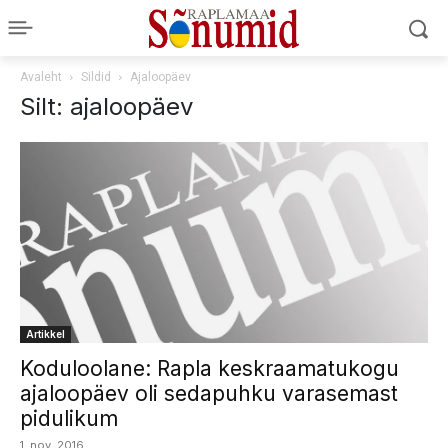
Avaleht
Sildid
Ajaloopäev
Silt: ajaloopäev
Artikkel
Koduloolane: Rapla keskraamatukogu
ajaloopäev oli sedapuhku varasemast
pidulikum
1. nov. 2016