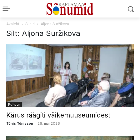
Avaleht
Sildid
Aljona Suržikova
Silt: Aljona Suržikova
Kultuur
Kärus räägiti väikemuuseumidest
-
Tõnis Tõnisson
26. mai 2026