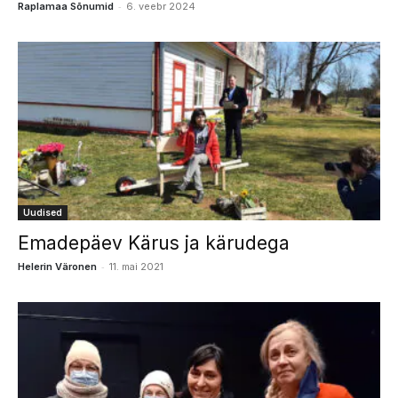
-
Raplamaa Sõnumid
6. veebr 2024
Uudised
Emadepäev Kärus ja kärudega
-
Helerin Väronen
11. mai 2021