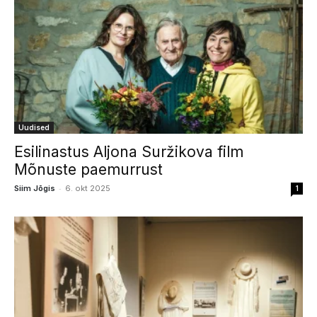
Uudised
Esilinastus Aljona Suržikova film
Mõnuste paemurrust
-
Siim Jõgis
6. okt 2025
1