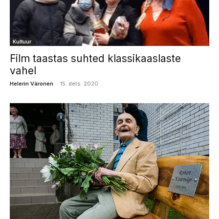
Kultuur
Film taastas suhted klassikaaslaste
vahel
-
Helerin Väronen
15. dets. 2020