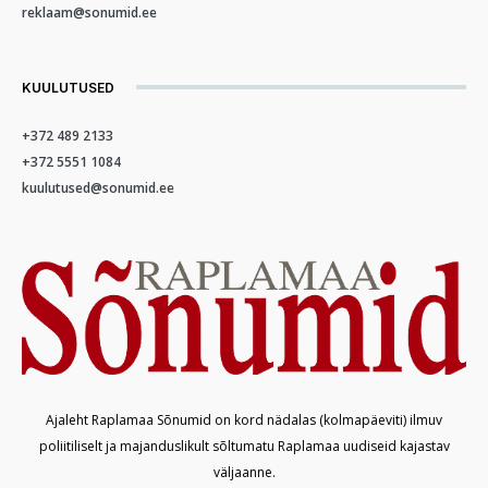
reklaam@sonumid.ee
KUULUTUSED
+372 489 2133
+372 5551 1084
kuulutused@sonumid.ee
Ajaleht Raplamaa Sõnumid on kord nädalas (kolmapäeviti) ilmuv
poliitiliselt ja majanduslikult sõltumatu Raplamaa uudiseid kajastav
väljaanne.