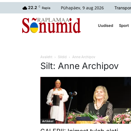
Pühapäev, 9 aug 2026
22.2
C
Transpor
Rapla
Uudised
Sport
Avaleht
Sildid
Anne Archipov
Silt: Anne Archipov
Artikkel