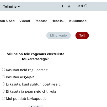
Otsi
Tellimine
odu & Aed
Videod
Podcast
Head isu
Kuulutused
Minu konto
Telli
Milline on teie kogemus elektriliste
tõukeratastega?
Kasutan neid regulaarselt.
Kasutan aeg-ajalt.
Ei kasuta, kuid suhtun positiivselt.
Ei kasuta ja pean neid ohtlikuks.
Mul puudub kokkupuude.