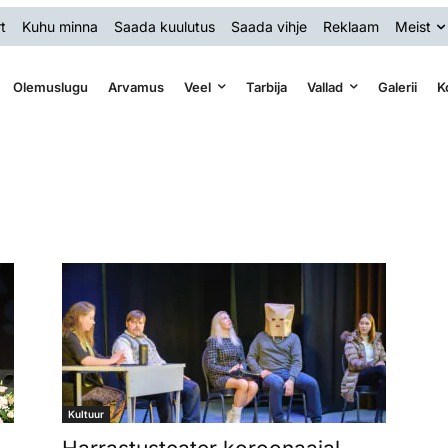
t
Kuhu minna
Saada kuulutus
Saada vihje
Reklaam
Meist
Olemuslugu
Arvamus
Veel
Tarbija
Vallad
Galerii
K
Kultuur