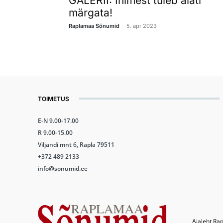
GALERII: Inimest tuleb alati
märgata!
-
Raplamaa Sõnumid
5. apr 2023
TOIMETUS
E-N 9.00-17.00
R 9.00-15.00
Viljandi mnt 6, Rapla 79511
+372 489 2133
info@sonumid.ee
Ajaleht Rap