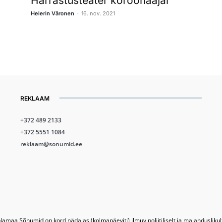
Harrastusteater koroonaajal
-
Helerin Väronen
16. nov. 2021
REKLAAM
+372 489 2133
+372 5551 1084
reklaam@sonumid.ee
lamaa Sõnumid on kord nädalas (kolmapäeviti) ilmuv poliitiliselt ja majandusliku