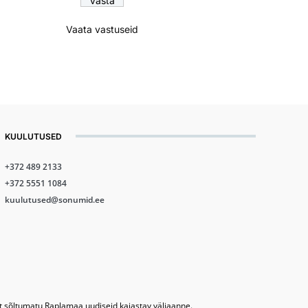
Vaata vastuseid
KUULUTUSED
+372 489 2133
+372 5551 1084
kuulutused@sonumid.ee
lt sõltumatu Raplamaa uudiseid kajastav väljaanne.