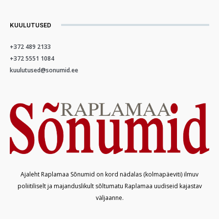
KUULUTUSED
+372 489 2133
+372 5551 1084
kuulutused@sonumid.ee
Ajaleht Raplamaa Sõnumid on kord nädalas (kolmapäeviti) ilmuv
poliitiliselt ja majanduslikult sõltumatu Raplamaa uudiseid kajastav
väljaanne.