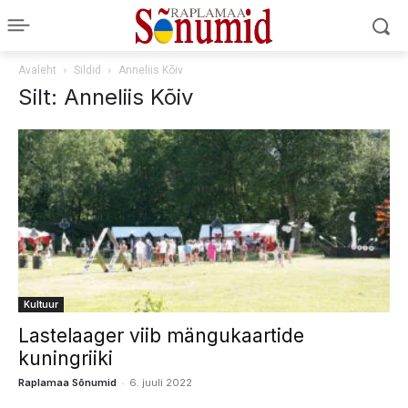
Avaleht
Sildid
Anneliis Kõiv
Silt: Anneliis Kõiv
Kultuur
Lastelaager viib mängukaartide
kuningriiki
-
Raplamaa Sõnumid
6. juuli 2022