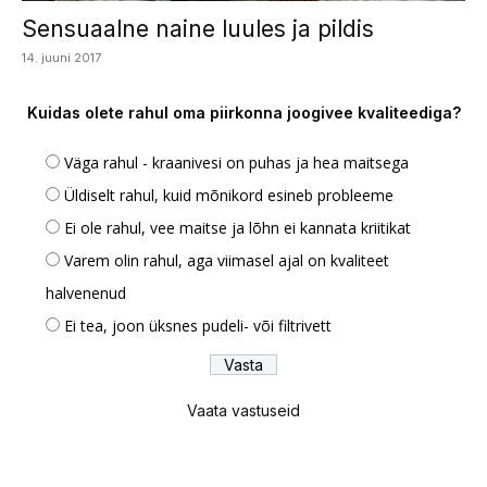
Sensuaalne naine luules ja pildis
14. juuni 2017
Kuidas olete rahul oma piirkonna joogivee kvaliteediga?
Väga rahul - kraanivesi on puhas ja hea maitsega
Üldiselt rahul, kuid mõnikord esineb probleeme
Ei ole rahul, vee maitse ja lõhn ei kannata kriitikat
Varem olin rahul, aga viimasel ajal on kvaliteet
halvenenud
Ei tea, joon üksnes pudeli- või filtrivett
Vaata vastuseid