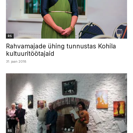
RS
Rahvamajade ühing tunnustas Kohila
kultuuritöötajaid
31. jaan 2018
RS