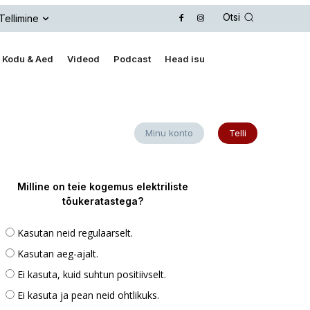
Otsi
Tellimine
Kodu & Aed
Videod
Podcast
Head isu
Minu konto
Telli
Milline on teie kogemus elektriliste
tõukeratastega?
Kasutan neid regulaarselt.
Kasutan aeg-ajalt.
Ei kasuta, kuid suhtun positiivselt.
Ei kasuta ja pean neid ohtlikuks.