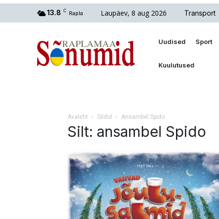
Laupäev, 8 aug 2026
13.8
C
Transport
Rapla
Uudised
Sport
Kuulutused
Avaleht
Sildid
Ansambel Spido
Silt: ansambel Spido