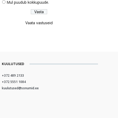
Mul puudub kokkupuude.
Vaata vastuseid
KUULUTUSED
+372 489 2133
+372 5551 1084
kuulutused@sonumid.ee