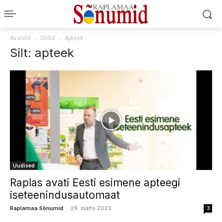
Avaleht
Sildid
Apteek
Silt: apteek
Uudised
Raplas avati Eesti esimene apteegi
iseteenindusautomaat
-
Raplamaa Sõnumid
29. märts 2023
3