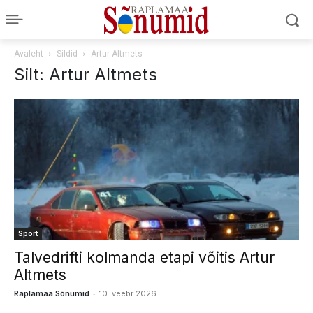
Avaleht
Sildid
Artur Altmets
Silt: Artur Altmets
Sport
Talvedrifti kolmanda etapi võitis Artur
Altmets
-
Raplamaa Sõnumid
10. veebr 2026