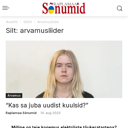
Avaleht
Sildid
Arvamusliider
Silt: arvamusliider
Arvamus
“Kas sa juba uudist kuulsid?”
-
Raplamaa Sõnumid
14. aug 2023
Milline on teie kogemus elektriliste tõukeratastega?